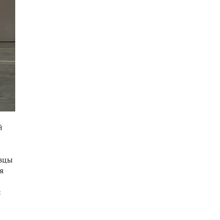
й
овцы
я
и