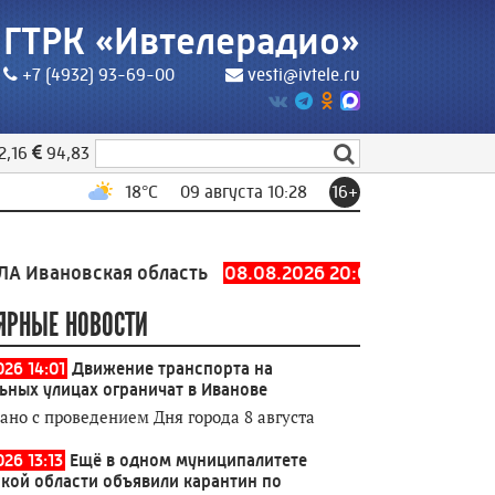
ГТРК «Ивтелерадио»
+7 (4932) 93-69-00
vesti@ivtele.ru
2,16
94,83
18
°C
09 августа 10:28
16+
вская область
08.08.2026 20:07
Оповещение БПЛА Ив
ЯРНЫЕ НОВОСТИ
026 14:01
Движение транспорта на
ьных улицах ограничат в Иванове
зано с проведением Дня города 8 августа
26 13:13
Ещё в одном муниципалитете
кой области объявили карантин по