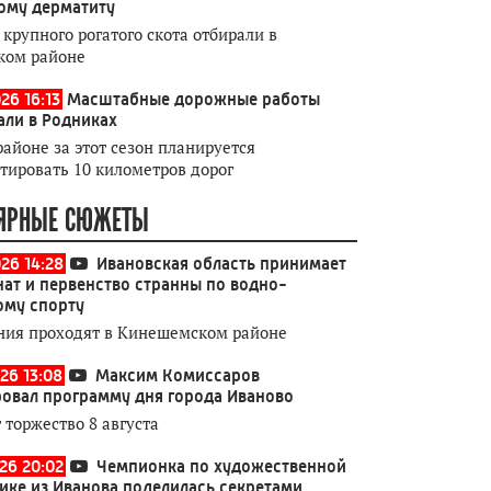
ому дерматиту
 крупного рогатого скота отбирали в
ком районе
26 16:13
Масштабные дорожные работы
али в Родниках
районе за этот сезон планируется
тировать 10 километров дорог
ЯРНЫЕ СЮЖЕТЫ
026 14:28
Ивановская область принимает
ат и первенство странны по водно-
ому спорту
ния проходят в Кинешемском районе
26 13:08
Максим Комиссаров
овал программу дня города Иваново
 торжество 8 августа
026 20:02
Чемпионка по художественной
ике из Иванова поделилась секретами