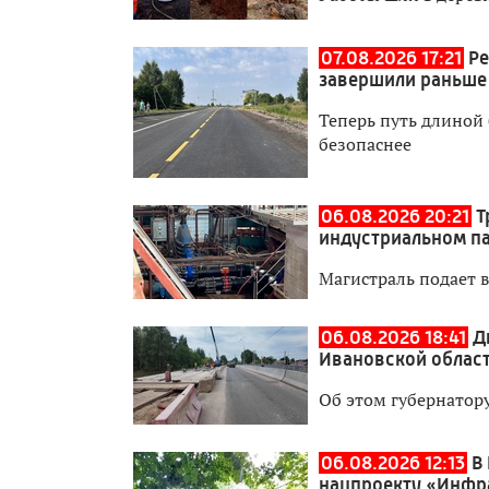
07.08.2026 17:21
Ре
завершили раньше
Теперь путь длиной 
безопаснее
06.08.2026 20:21
Т
индустриальном п
Магистраль подает 
06.08.2026 18:41
Д
Ивановской област
Об этом губернатор
06.08.2026 12:13
В
нацпроекту «Инфр