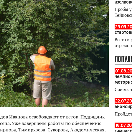
узелков
Пробы у
Тейковс
25.05.20
стартов
Всего в 
отремон
ПОПУЛ
01.08.2
чемпион
моторн
Состяза
22.07.20
анонсир
Пройдет
дов Иванова освобождают от веток. Подрядчик
есяца. Уже завершены работы по обеспечению
19.07.2
рнова, Тимирязева, Суворова, Академическая,
гимнаст