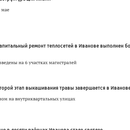
 мае
апитальный ремонт теплосетей в Иванове выполнен б
зведены на 6 участках магистралей
торой этап выкашивания травы завершается в Иванов
ном на внутриквартальных улицах
ще в десяти районах Иванова стало светлее