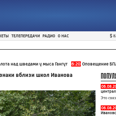
ЖЕТЫ
ТЕЛЕПЕРЕДАЧИ
РАДИО
О НАС
8
 шведами у мыса Гангут
6:20
Оповещение БПЛА Ивано
знаки вблизи школ Иванова
ПОПУЛ
06.08.2
централ
Это свя
06.08.20
Ивановс