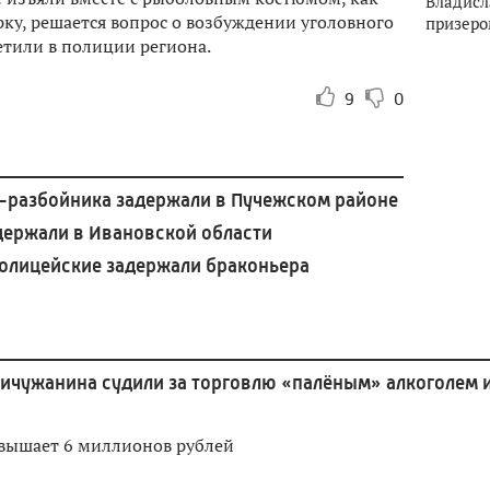
Владисл
рку, решается вопрос о возбуждении уголовного
призеро
етили в полиции региона.
9
0
а-разбойника задержали в Пучежском районе
держали в Ивановской области
олицейские задержали браконьера
ичужанина судили за торговлю «палёным» алкоголем 
вышает 6 миллионов рублей