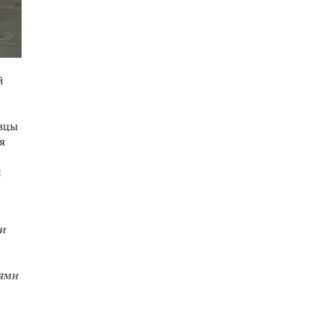
й
овцы
я
и
и
ями