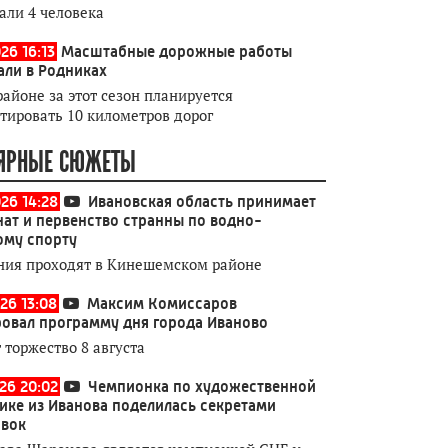
али 4 человека
26 16:13
Масштабные дорожные работы
али в Родниках
районе за этот сезон планируется
тировать 10 километров дорог
ЯРНЫЕ СЮЖЕТЫ
026 14:28
Ивановская область принимает
ат и первенство странны по водно-
ому спорту
ния проходят в Кинешемском районе
26 13:08
Максим Комиссаров
овал программу дня города Иваново
 торжество 8 августа
026 20:02
Чемпионка по художественной
ике из Иванова поделилась секретами
овок