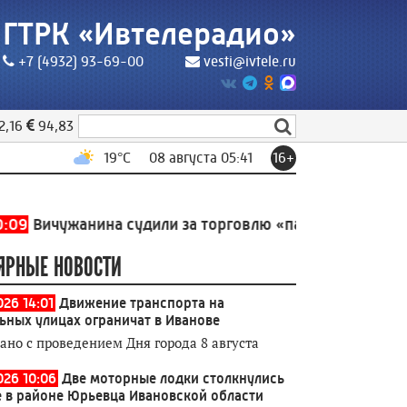
ГТРК «Ивтелерадио»
+7 (4932) 93-69-00
vesti@ivtele.ru
2,16
94,83
19
°C
08 августа 05:41
16+
жанина судили за торговлю «палёным» алкоголем и си
ЯРНЫЕ НОВОСТИ
026 14:01
Движение транспорта на
ьных улицах ограничат в Иванове
зано с проведением Дня города 8 августа
026 10:06
Две моторные лодки столкнулись
е в районе Юрьевца Ивановской области