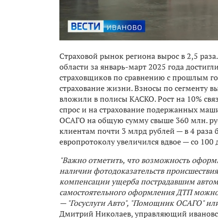
Страховой рынок региона вырос в 2,5 раза
области за январь-март 2025 года достигл
страховщиков по сравнению с прошлым год
страхование жизни. Взносы по сегменту вы
вложили в полисы КАСКО. Рост на 10% свя
спрос и на страхование подержанных маши
ОСАГО на общую сумму свыше 360 млн. руб
клиентам почти 3 млрд рублей — в 4 раза 
европротоколу увеличился вдвое — со 100 
"Важно отметить, что возможность оформ
наличии фотодоказательств происшествия.
компенсации ущерба пострадавшим автомо
самостоятельного оформления ДТП можн
— "Госуслуги Авто", "Помощник ОСАГО" и
Дмитрий Николаев, управляющий ивановс