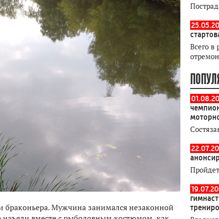
Пострад
25.05.20
стартов
Всего в 
отремон
ПОПУЛ
01.08.2
чемпион
моторн
Состяза
22.07.20
анонсир
Пройдет
19.07.2
гимнаст
и браконьера. Мужчина занимался незаконной
тренир
е изъяли вместе с рыболовным костюмом, как