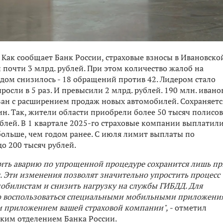
. Как сообщает Банк России, страховые взносы в Ивановско
и почти 3 млрд. рублей. При этом количество жалоб на
ом снизилось - 18 обращений против 42. Лидером стало
росли в 5 раз. И превысили 2 млрд. рублей. 190 млн. иван
зан с расширением продаж новых автомобилей. Сохраняетс
н. Так, жители области приобрели более 50 тысяч полисов
лей. В 1 квартале 2025-го страховые компании выплатил
больше, чем годом ранее. С июля лимит выплаты по
до 200 тысяч рублей.
ить аварию по упрощенной процедуре сохранится лишь пр
 Эти изменения позволят значительно упростить процесс
билистам и снизить нагрузку на службы ГИБДД. Для
о воспользоваться специальными мобильными приложени
ли приложением вашей страховой компании",
- отметил
ким отделением Банка России.