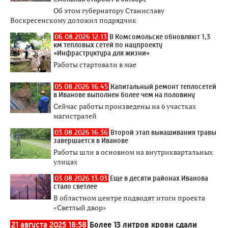
Об этом губернатору Станиславу
Воскресенскому доложил подрядчик
06.08.2026 12:13
В Комсомольске обновляют 1,3
км тепловых сетей по нацпроекту
«Инфраструктура для жизни»
Работы стартовали в мае
05.08.2026 16:45
Капитальный ремонт теплосетей
в Иванове выполнен более чем на половину
Сейчас работы произведены на 6 участках
магистралей
03.08.2026 16:36
Второй этап выкашивания травы
завершается в Иванове
Работы шли в основном на внутриквартальных
улицах
03.08.2026 13:03
Еще в десяти районах Иванова
стало светлее
В областном центре подводят итоги проекта
«Светлый двор»
21 августа 2025 18:58
Более 13 литров крови сдали