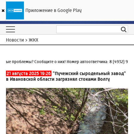
Приложение в Google Play
ГТРК «Ивтелерадио»
22
°C
09 августа 12:54
Новости > ЖКХ
ые проблемы? Сообщите о них! Номер автоответчика:
8 (4932) 930-9
21 августа 2025 19:26
"Пучежский сыродельный завод"
в Ивановской области загрязнял стоками Волгу