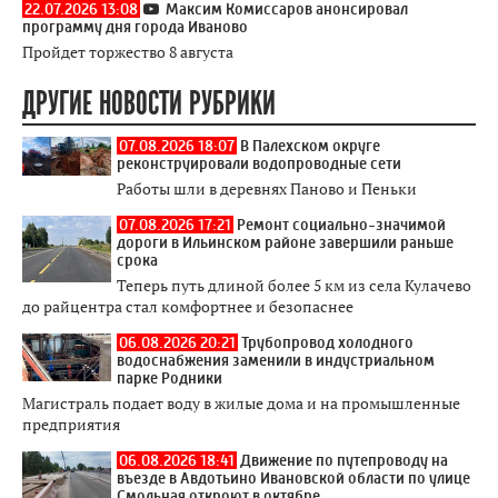
22.07.2026 13:08
Максим Комиссаров анонсировал
программу дня города Иваново
Пройдет торжество 8 августа
ДРУГИЕ НОВОСТИ РУБРИКИ
07.08.2026 18:07
В Палехском округе
реконструировали водопроводные сети
Работы шли в деревнях Паново и Пеньки
07.08.2026 17:21
Ремонт социально-значимой
дороги в Ильинском районе завершили раньше
срока
Теперь путь длиной более 5 км из села Кулачево
до райцентра стал комфортнее и безопаснее
06.08.2026 20:21
Трубопровод холодного
водоснабжения заменили в индустриальном
парке Родники
Магистраль подает воду в жилые дома и на промышленные
предприятия
06.08.2026 18:41
Движение по путепроводу на
въезде в Авдотьино Ивановской области по улице
Смольная откроют в октябре