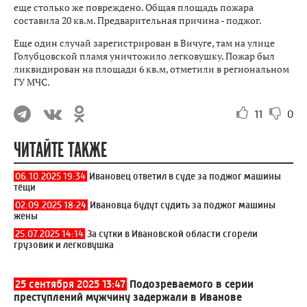
еще столько же повреждено. Общая площадь пожара
составила 20 кв.м. Предварительная причина - поджог.
Еще один случай зарегистрирован в Вичуге, там на улице
Голубцовской пламя уничтожило легковушку. Пожар был
ликвидирован на площади 6 кв.м, отметили в региональном
ГУ МЧС.
11
0
ЧИТАЙТЕ ТАКЖЕ
06.10.2025 19:34
Ивановец ответил в суде за поджог машины
тёщи
02.09.2025 18:24
Ивановца будут судить за поджог машины
жены
25.07.2025 14:14
За сутки в Ивановской области сгорели
грузовик и легковушка
25 сентября 2025 13:47
Подозреваемого в серии
преступлений мужчину задержали в Иванове