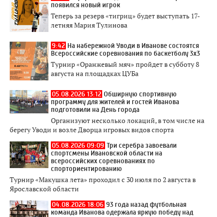
появился новый игрок
Теперь за резерв «тигриц» будет выступать 17-
летняя Мария Тулинова
9:42
На набережной Уводи в Иванове состоятся
Всероссийские соревнования по баскетболу 3x3
Турнир «Оранжевый мяч» пройдет в субботу 8
августа на площадках ЦУБа
05.08.2026 13:12
Обширную спортивную
программу для жителей и гостей Иванова
подготовили на День города
Организуют несколько локаций, в том числе на
берегу Уводи и возле Дворца игровых видов спорта
05.08.2026 09:09
Три серебра завоевали
спортсмены Ивановской области на
всероссийских соревнованиях по
спорториентированию
Турнир «Макушка лета» проходил с 30 июля по 2 августа в
Ярославской области
04.08.2026 18:06
93 года назад футбольная
команда Иванова одержала яркую победу над