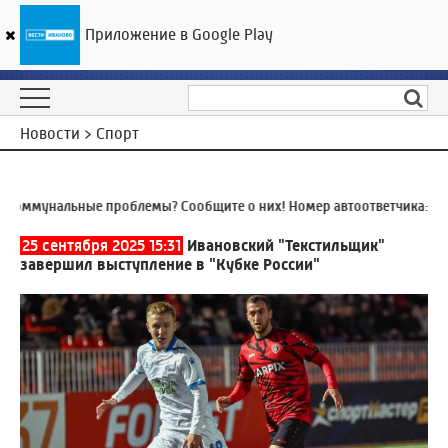
Приложение в Google Play
ГТРК «Ивтелерадио»
28
°C
06 августа 17:21
Новости > Спорт
ммунальные проблемы? Сообщите о них! Номер автоответчика:
8 (49
25 сентября 2025 15:31
Ивановский "Текстильщик"
завершил выступление в "Кубке России"