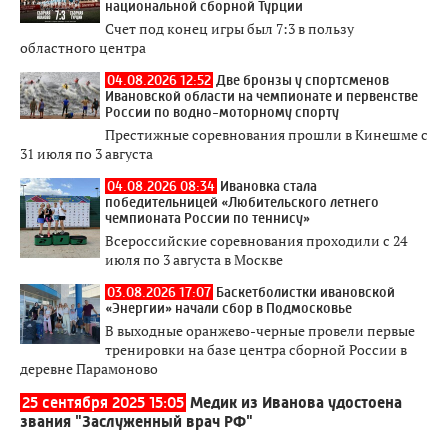
национальной сборной Турции
Счет под конец игры был 7:3 в пользу
областного центра
04.08.2026 12:52
Две бронзы у спортсменов
Ивановской области на чемпионате и первенстве
России по водно-моторному спорту
Престижные соревнования прошли в Кинешме с
31 июля по 3 августа
04.08.2026 08:34
Ивановка стала
победительницей «Любительского летнего
чемпионата России по теннису»
Всероссийские соревнования проходили с 24
июля по 3 августа в Москве
03.08.2026 17:07
Баскетболистки ивановской
«Энергии» начали сбор в Подмосковье
В выходные оранжево-черные провели первые
тренировки на базе центра сборной России в
деревне Парамоново
25 сентября 2025 15:05
Медик из Иванова удостоена
звания "Заслуженный врач РФ"