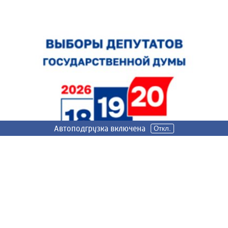
Автоподгрузка включена
Автоподгрузка включена
Откл.
Откл.