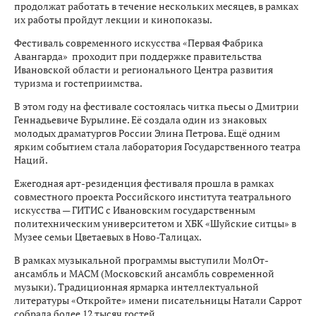
продолжат работать в течение нескольких месяцев, в рамках
их работы пройдут лекции и кинопоказы.
Фестиваль современного искусства «Первая Фабрика
Авангарда» проходит при поддержке правительства
Ивановской области и регионального Центра развития
туризма и гостеприимства.
В этом году на фестивале состоялась читка пьесы о Дмитрии
Геннадьевиче Бурылине. Её создала один из знаковых
молодых драматургов России Элина Петрова. Ещё одним
ярким событием стала лаборатория Государственного театра
Наций.
Ежегодная арт-резиденция фестиваля прошла в рамках
совместного проекта Российского института театрального
искусства — ГИТИС с Ивановским государственным
политехническим университетом и ХБК «Шуйские ситцы» в
Музее семьи Цветаевых в Ново-Талицах.
В рамках музыкальной программы выступили МолОт-
ансамбль и МАСМ (Московский ансамбль современной
музыки). Традиционная ярмарка интеллектуальной
литературы «Откройте» имени писательницы Натали Саррот
собрала более 12 тысяч гостей.