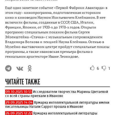
Ещё одно заметное событие «Первой Фабрики Авангарда» в
этом году - кинопрограмма, подготовленная историком
кино и киноведом Наумом Ихильевичем Клейманом. В нее
включили фильмы, созданные в СССР, США, Италии,
Франции, Японии, от 1920-х до 1970-х годов. Открыли
программу специальным показом фильма Сергея
Эйзенштейна «Стачка» с музыкальным сопровождением
Владимира Волкова и лекцией Наума Клеймана. Осенью в
Музейно-выставочном центре пройдут специальные показы
программы, а также ивановская премьера фильма о
гениальном архитекторе Иване Леонидове.
6
1
ЧИТАЙТЕ ТАКЖЕ
09.10.2025 10:51
Исследователи творчества Марины Цветаевой
со всей страны приехали в Иваново
29.09.2025 14:04
Ярмарка интеллектуальной литературы имени
писательницы Натали Саррот прошла в Иванове
26.09.2025 12:22
Ярмарка интеллектуальной литературы