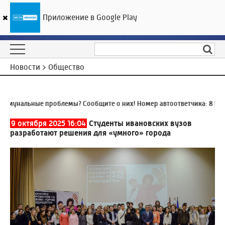
Приложение в Google Play
ГТРК «Ивтелерадио»
19
°C
07 августа 04:40
Новости > Общество
мунальные проблемы? Сообщите о них! Номер автоответчика:
8 (493
9 октября 2025 16:04
Студенты ивановских вузов
разработают решения для «умного» города