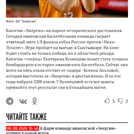
Фото: БК "Энергия"
Капитан «Энергии» на пороге исторического достижения.
Сегодня ивановская баскетбольная команда сыграет
ответный матч 1/8 финала кубка России против «Ники-
Лузалес». Игра пройдет на выезде, в Сыктывкаре. На кону
будет стоять не только победа, но и областной рекорд.
Капитан «тигриц» Екатерина Кузнецова может стать лучшим
бомбардиром в истории ивановского баскетбола. Сейчас она
всего на пять очков отстает от лидера - Ксении Хохловой,
которая выступала за «Энергию» в двухтысячных. И за эти
годы набрала 3288 очков. У Кузнецовой есть все шансы
превзойти этот результат уже в ближайшем матче.
5
2
ЧИТАЙТЕ ТАКЖЕ
06.08.2026 16:46
В фарм команде ивановской «Энергии»
появился новый игрок