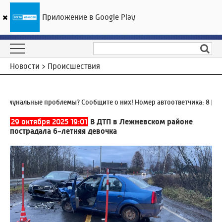
Приложение в Google Play
ГТРК «Ивтелерадио»
20
°C
07 августа 01:30
Новости > Происшествия
унальные проблемы? Сообщите о них! Номер автоответчика:
8 (4932
29 октября 2025 19:01
В ДТП в Лежневском районе
пострадала 6-летняя девочка