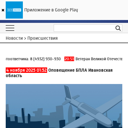
Приложение в Google Play
ГТРК «Ивтелерадио»
16
°C
10 августа 22:02
Новости > Происшествия
тоответчика:
8 (4932) 930-930
20:51
Ветеран Великой Отечественно
4 ноября 2025 01:52
Оповещение БПЛА Ивановская
область