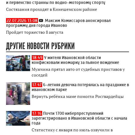
и первенство странны по водно-моторному спорту
Состязания проходят в Кинешемском районе
22.07.2026 13:08
Максим Комиссаров анонсировал
программу дня города Иваново
Пройдет торжество 8 августа
ДРУГИЕ НОВОСТИ РУБРИКИ
18:49
У жителя Ивановской области
конфисковали иномарку за пьяное вождение
Мужчина прятал авто от судебных приставов у
соседей
17:47
6-летняя девочка потерялась на празднике в
ивановском парке
Вернуть ребёнка маме помогли Росгвардейцы
17:16
Почти 1700 киберпреступлений
зарегистрировано в Ивановской области с начала
года
Статистику с января по июль озвучили в