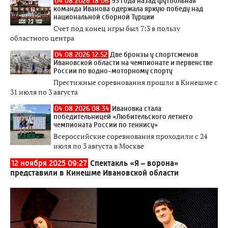
04.08.2026 18:06
93 года назад футбольная
команда Иванова одержала яркую победу над
национальной сборной Турции
Счет под конец игры был 7:3 в пользу
областного центра
04.08.2026 12:52
Две бронзы у спортсменов
Ивановской области на чемпионате и первенстве
России по водно-моторному спорту
Престижные соревнования прошли в Кинешме с
31 июля по 3 августа
04.08.2026 08:34
Ивановка стала
победительницей «Любительского летнего
чемпионата России по теннису»
Всероссийские соревнования проходили с 24
июля по 3 августа в Москве
12 ноября 2025 09:27
Спектакль «Я – ворона»
представили в Кинешме Ивановской области