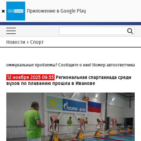
Приложение в Google Play
ГТРК «Ивтелерадио»
28
°C
07 августа 13:16
Новости > Спорт
оммунальные проблемы? Сообщите о них! Номер автоответчика:
8 (4
12 ноября 2025 09:55
Региональная спартакиада среди
вузов по плаванию прошла в Иванове