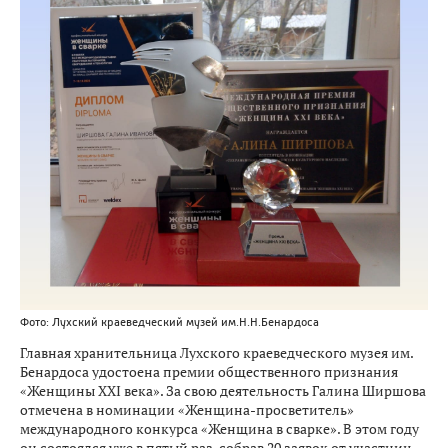
Фото: Лухский краеведческий музей им.Н.Н.Бенардоса
Главная хранительница Лухского краеведческого музея им.
Бенардоса удостоена премии общественного признания
«Женщины XXI века». За свою деятельность Галина Ширшова
отмечена в номинации «Женщина-просветитель»
международного конкурса «Женщина в сварке». В этом году
он состоялся уже в пятый раз, собрав 20 заявок от участниц –