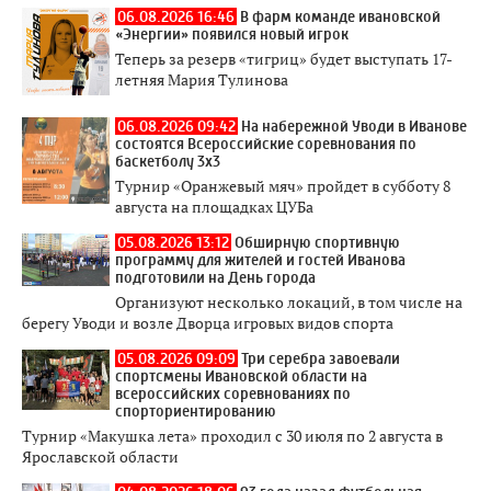
06.08.2026 16:46
В фарм команде ивановской
«Энергии» появился новый игрок
Теперь за резерв «тигриц» будет выступать 17-
летняя Мария Тулинова
06.08.2026 09:42
На набережной Уводи в Иванове
состоятся Всероссийские соревнования по
баскетболу 3x3
Турнир «Оранжевый мяч» пройдет в субботу 8
августа на площадках ЦУБа
05.08.2026 13:12
Обширную спортивную
программу для жителей и гостей Иванова
подготовили на День города
Организуют несколько локаций, в том числе на
берегу Уводи и возле Дворца игровых видов спорта
05.08.2026 09:09
Три серебра завоевали
спортсмены Ивановской области на
всероссийских соревнованиях по
спорториентированию
Турнир «Макушка лета» проходил с 30 июля по 2 августа в
Ярославской области