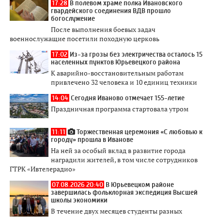
17:28
В полевом храме полка Ивановского
гвардейского соединения ВДВ прошло
богослужение
После выполнения боевых задач
военнослужащие посетили походную церковь
17:02
Из-за грозы без электричества осталось 15
населенных пунктов Юрьевецкого района
К аварийно-восстановительным работам
привлечено 32 человека и 10 единиц техники
14:04
Сегодня Иваново отмечает 155-летие
Праздничная программа стартовала утром
11:11
Торжественная церемония «С любовью к
городу» прошла в Иванове
На ней за особый вклад в развитие города
наградили жителей, в том числе сотрудников
ГТРК «Ивтелерадио»
07.08.2026 20:40
В Юрьевецком районе
завершилась фольклорная экспедиция Высшей
школы экономики
В течение двух месяцев студенты разных