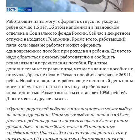
Работающие папы могут оформить отпуск по уходу за
ребенком до 1,5 лет. Об этом напомнили в ивановском
отделении Социального фонда России. Сейчас в декретном
отпуске находятся 176 мужчин. Кроме этого, работающий
папа, если мама не работает, может оформить
единовременное пособие при рождении ребенка. Для этого
надо обратиться к своему работодателю и сообщить
реквизиты для перечисления пособия. При этом
дополнительные справки о том, что мама данное пособие не
получала, брать не нужно. Размер пособия составляет 26 941
рубль. Неработающие или работающие неполный день папы
могут получать выплаты и по уходу за ребенком с
инвалидностью. Размер выплаты составляет 10950 рублей.
Для них есть и другие льготы.
«Один из родителей ребенка с инвалидностью может выйти
на пенсию досрочно. Папы могут выйти на пенсию в 55 лет.
Для этого ребенок должен достичь возраста 8 лет и у папы
должно быть не менее 20 лет стажа и 30 пенсионных
коэффициента. Право выйти на пенсию досрочно есть и у
опекунов детей с инвалидностью, оформивших опеку до