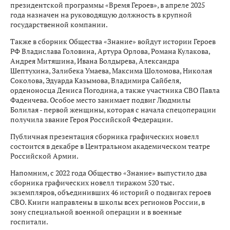
президентской программы «Время Героев», в апреле 2025
года назначен на руководящую должность в крупной
государственной компании.
Также в сборник Общества «Знание» войдут истории Героев
РФ Владислава Головина, Артура Орлова, Романа Кулакова,
Андрея Митяшина, Ивана Болдырева, Александра
Шептухина, Залибека Умаева, Максима Шоломова, Николая
Соколова, Эдуарда Казымова, Владимира Сайбеля,
орденоносца Дениса Погодина, а также участника СВО Павла
Фадеичева. Особое место занимает подвиг Людмилы
Болилая - первой женщины, которая с начала спецоперации
получила звание Героя Российской Федерации.
Публичная презентация сборника графических новелл
состоится в декабре в Центральном академическом театре
Российской Армии.
Напомним, с 2022 года Общество «Знание» выпустило два
сборника графических новелл тиражом 520 тыс.
экземпляров, объединивших 46 историй о подвигах героев
СВО. Книги направлены в школы всех регионов России, в
зону специальной военной операции и в военные
госпитали.