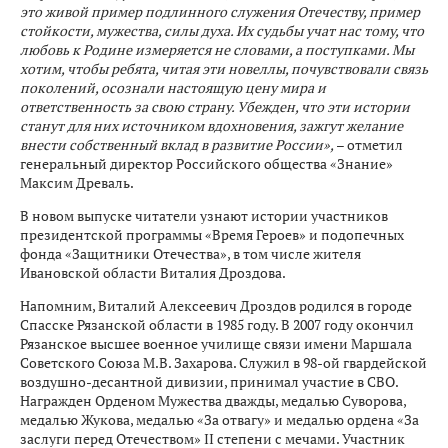
это живой пример подлинного служения Отечеству, пример
стойкости, мужества, силы духа. Их судьбы учат нас тому, что
любовь к Родине измеряется не словами, а поступками. Мы
хотим, чтобы ребята, читая эти новеллы, почувствовали связь
поколений, осознали настоящую цену мира и
ответственность за свою страну. Убежден, что эти истории
станут для них источником вдохновения, зажгут желание
внести собственный вклад в развитие России»,
– отметил
генеральный директор Российского общества «Знание»
Максим Древаль.
В новом выпуске читатели узнают истории участников
президентской программы «Время Героев» и подопечных
фонда «Защитники Отечества», в том числе жителя
Ивановской области Виталия Дроздова.
Напомним, Виталий Алексеевич Дроздов родился в городе
Спасске Рязанской области в 1985 году. В 2007 году окончил
Рязанское высшее военное училище связи имени Маршала
Советского Союза М.В. Захарова. Служил в 98-ой гвардейской
воздушно-десантной дивизии, принимал участие в СВО.
Награжден Орденом Мужества дважды, медалью Суворова,
медалью Жукова, медалью «За отвагу» и медалью ордена «За
заслуги перед Отечеством» II степени с мечами. Участник