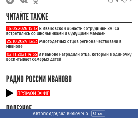
3
2
ЧИТАЙТЕ ТАКЖЕ
16.05.2026 15:12
В Ивановской области сотрудники ЗАГСа
встретились со школьниками и будущими мамами
25.10.2024 13:53
Многодетных отцов региона чествовали в
Иванове
02.11.2021 14:35
В Иванове наградили отца, который в одиночку
воспитывает семерых детей
РАДИО РОССИИ ИВАНОВО
ПРЯМОЙ ЭФИР
ПОЛЕЗНОЕ
Автоподгрузка включена
Автоподгрузка включена
Автоподгрузка включена
Откл.
Откл.
Откл.