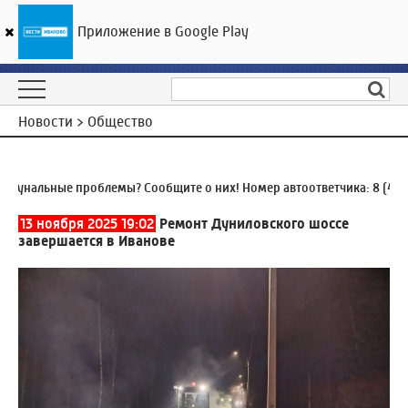
Приложение в Google Play
ГТРК «Ивтелерадио»
18
°C
08 августа 23:47
Новости > Общество
нальные проблемы? Сообщите о них! Номер автоответчика:
8 (4932)
13 ноября 2025 19:02
Ремонт Дуниловского шоссе
завершается в Иванове