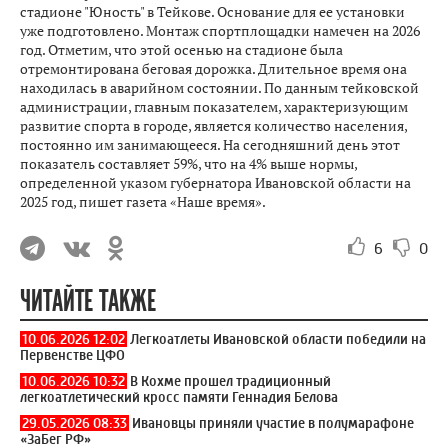
стадионе "Юность" в Тейкове. Основание для ее установки
уже подготовлено. Монтаж спортплощадки намечен на 2026
год. Отметим, что этой осенью на стадионе была
отремонтирована беговая дорожка. Длительное время она
находилась в аварийном состоянии. По данным тейковской
администрации, главным показателем, характеризующим
развитие спорта в городе, является количество населения,
постоянно им занимающееся. На сегодняшний день этот
показатель составляет 59%, что на 4% выше нормы,
определенной указом губернатора Ивановской области на
2025 год, пишет газета «Наше время».
6
0
ЧИТАЙТЕ ТАКЖЕ
10.06.2026 12:02
Легкоатлеты Ивановской области победили на
Первенстве ЦФО
10.06.2026 10:32
В Кохме прошел традиционный
легкоатлетический кросс памяти Геннадия Белова
29.05.2026 08:33
Ивановцы приняли участие в полумарафоне
«ЗаБег РФ»