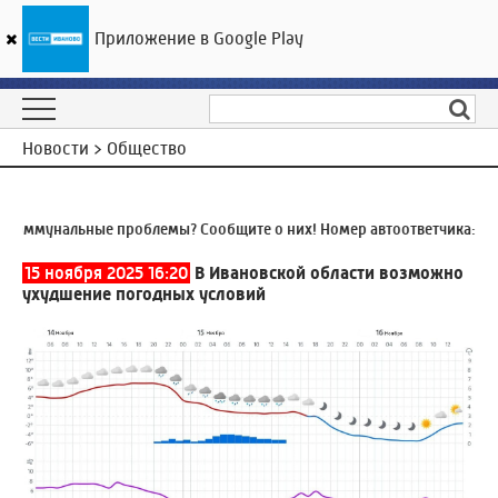
Приложение в Google Play
ГТРК «Ивтелерадио»
24
°C
08 августа 18:19
Новости > Общество
оммунальные проблемы? Сообщите о них! Номер автоответчика:
8 (4
15 ноября 2025 16:20
В Ивановской области возможно
ухудшение погодных условий