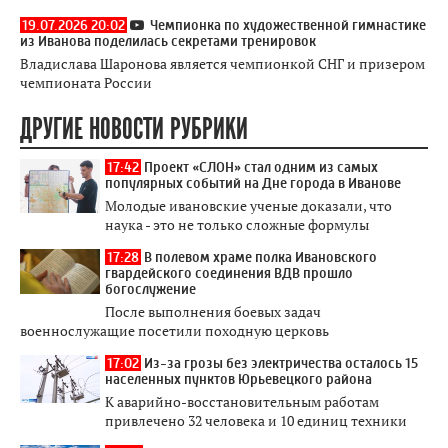
19.07.2026 20:02
Чемпионка по художественной гимнастике
из Иванова поделилась секретами тренировок
Владислава Шаронова является чемпионкой СНГ и призером
чемпионата России
ДРУГИЕ НОВОСТИ РУБРИКИ
17:42
Проект «СЛОН» стал одним из самых
популярных событий на Дне города в Иванове
Молодые ивановские ученые доказали, что
наука - это не только сложные формулы
17:28
В полевом храме полка Ивановского
гвардейского соединения ВДВ прошло
богослужение
После выполнения боевых задач
военнослужащие посетили походную церковь
17:02
Из-за грозы без электричества осталось 15
населенных пунктов Юрьевецкого района
К аварийно-восстановительным работам
привлечено 32 человека и 10 единиц техники