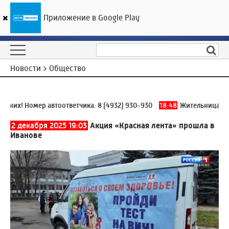
Приложение в Google Play
ГТРК «Ивтелерадио»
25
°C
06 августа 18:57
Новости > Общество
их! Номер автоответчика:
8 (4932) 930-930
18:48
Жительница Гаври
2 декабря 2025 19:03
Акция «Красная лента» прошла в
Иванове