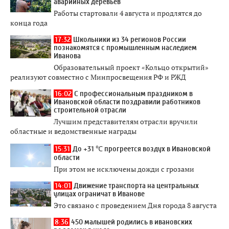
аварийных деревьев
Работы стартовали 4 августа и продлятся до
конца года
17:32
Школьники из 34 регионов России
познакомятся с промышленным наследием
Иванова
Образовательный проект «Кольцо открытий»
реализуют совместно с Минпросвещения РФ и РЖД
16:02
С профессиональным праздником в
Ивановской области поздравили работников
строительной отрасли
Лучшим представителям отрасли вручили
областные и ведомственные награды
15:31
До +31 ℃ прогреется воздух в Ивановской
области
При этом не исключены дожди с грозами
14:01
Движение транспорта на центральных
улицах ограничат в Иванове
Это связано с проведением Дня города 8 августа
8:36
450 малышей родились в ивановских