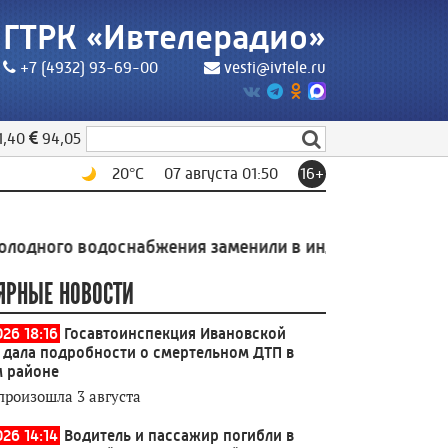
ГТРК «Ивтелерадио»
+7 (4932) 93-69-00
vesti@ivtele.ru
1,40
94,05
20
°C
07 августа 01:50
16+
ого водоснабжения заменили в индустриальном парке
ЯРНЫЕ НОВОСТИ
026 18:16
Госавтоинспекция Ивановской
 дала подробности о смертельном ДТП в
 районе
произошла 3 августа
026 14:14
Водитель и пассажир погибли в