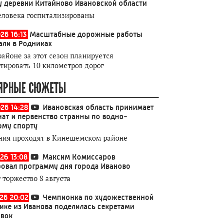
у деревни Китайново Ивановской области
еловека госпитализированы
26 16:13
Масштабные дорожные работы
али в Родниках
районе за этот сезон планируется
тировать 10 километров дорог
ЯРНЫЕ СЮЖЕТЫ
026 14:28
Ивановская область принимает
ат и первенство странны по водно-
ому спорту
ния проходят в Кинешемском районе
26 13:08
Максим Комиссаров
овал программу дня города Иваново
 торжество 8 августа
026 20:02
Чемпионка по художественной
ике из Иванова поделилась секретами
овок