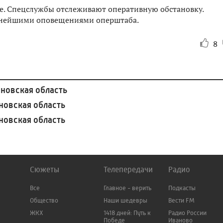
е. Спецслужбы отслеживают оперативную обстановку.
льнейшими оповещениями оперштаба.
8
новская область
овская область
овская область
Сюжеты
Телепередачи
Радио
Все
Главное - верить
Подкасты
Общество
Наши шедевры
Вести FM
ЖКХ
1418 дней: Путь к
Радио России
Победе
Иваново