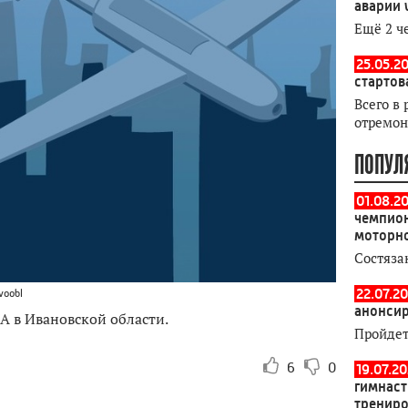
аварии 
Ещё 2 ч
25.05.20
стартов
Всего в 
отремон
ПОПУЛ
01.08.2
чемпион
моторн
Состяза
22.07.20
voobl
анонсир
А в Ивановской области.
Пройдет
6
0
19.07.2
гимнаст
тренир