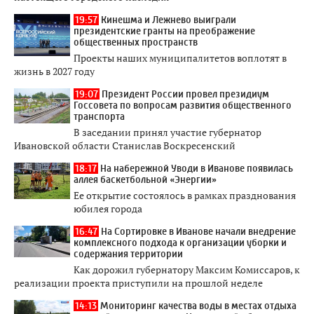
19:57
Кинешма и Лежнево выиграли
президентские гранты на преображение
общественных пространств
Проекты наших муниципалитетов воплотят в
жизнь в 2027 году
19:07
Президент России провел президиум
Госсовета по вопросам развития общественного
транспорта
В заседании принял участие губернатор
Ивановской области Станислав Воскресенский
18:17
На набережной Уводи в Иванове появилась
аллея баскетбольной «Энергии»
Ее открытие состоялось в рамках празднования
юбилея города
16:47
На Сортировке в Иванове начали внедрение
комплексного подхода к организации уборки и
содержания территории
Как дорожил губернатору Максим Комиссаров, к
реализации проекта приступили на прошлой неделе
14:13
Мониторинг качества воды в местах отдыха