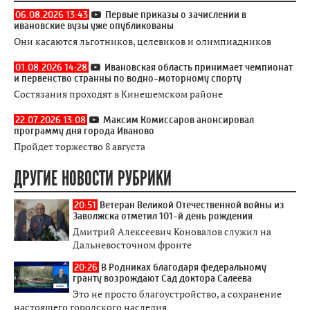
06.08.2026 13:43
Первые приказы о зачислении в
ивановские вузы уже опубликованы
Они касаются льготников, целевиков и олимпиадников
01.08.2026 14:28
Ивановская область принимает чемпионат
и первенство странны по водно-моторному спорту
Состязания проходят в Кинешемском районе
22.07.2026 13:08
Максим Комиссаров анонсировал
программу дня города Иваново
Пройдет торжество 8 августа
ДРУГИЕ НОВОСТИ РУБРИКИ
20:51
Ветеран Великой Отечественной войны из
Заволжска отметил 101-й день рождения
Дмитрий Алексеевич Коновалов служил на
Дальневосточном фронте
20:26
В Родниках благодаря федеральному
гранту возрождают Сад доктора Салеева
Это не просто благоустройство, а сохранение
настоящего городского наследия