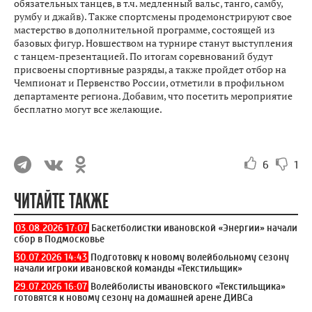
обязательных танцев, в т.ч. медленный вальс, танго, самбу,
румбу и джайв). Также спортсмены продемонстрируют свое
мастерство в дополнительной программе, состоящей из
базовых фигур. Новшеством на турнире станут выступления
с танцем-презентацией. По итогам соревнований будут
присвоены спортивные разряды, а также пройдет отбор на
Чемпионат и Первенство России, отметили в профильном
департаменте региона. Добавим, что посетить мероприятие
бесплатно могут все желающие.
6
1
ЧИТАЙТЕ ТАКЖЕ
03.08.2026 17:07
Баскетболистки ивановской «Энергии» начали
сбор в Подмосковье
30.07.2026 14:43
Подготовку к новому волейбольному сезону
начали игроки ивановской команды «Текстильщик»
29.07.2026 16:07
Волейболисты ивановского «Текстильщика»
готовятся к новому сезону на домашней арене ДИВСа