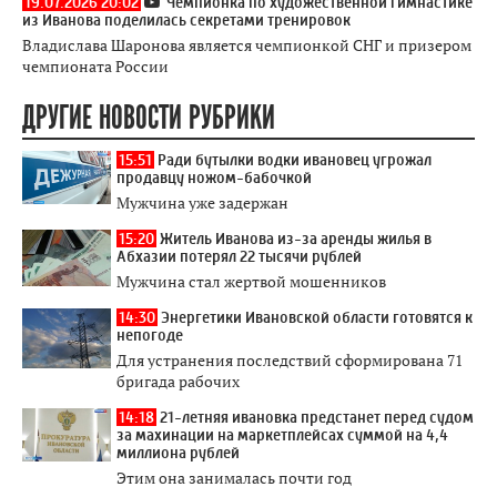
19.07.2026 20:02
Чемпионка по художественной гимнастике
из Иванова поделилась секретами тренировок
Владислава Шаронова является чемпионкой СНГ и призером
чемпионата России
ДРУГИЕ НОВОСТИ РУБРИКИ
15:51
Ради бутылки водки ивановец угрожал
продавцу ножом-бабочкой
Мужчина уже задержан
15:20
Житель Иванова из-за аренды жилья в
Абхазии потерял 22 тысячи рублей
Мужчина стал жертвой мошенников
14:30
Энергетики Ивановской области готовятся к
непогоде
Для устранения последствий сформирована 71
бригада рабочих
14:18
21-летняя ивановка предстанет перед судом
за махинации на маркетплейсах суммой на 4,4
миллиона рублей
Этим она занималась почти год