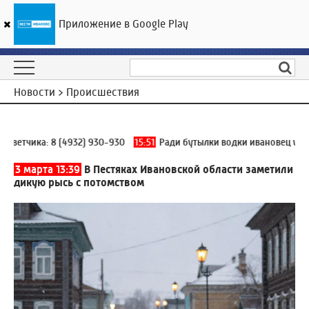
Приложение в Google Play
ГТРК «Ивтелерадио»
30
°C
07 августа 15:57
Новости > Происшествия
ветчика:
8 (4932) 930-930
15:51
Ради бутылки водки ивановец угро
3 марта 13:39
В Пестяках Ивановской области заметили
дикую рысь с потомством