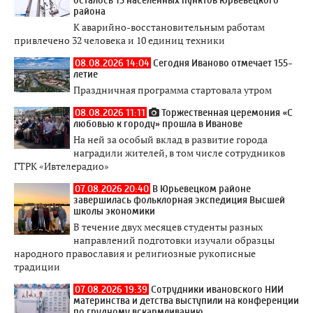
осталось 15 населенных пунктов Юрьевецкого
района
К аварийно-восстановительным работам
привлечено 32 человека и 10 единиц техники
08.08.2026 14:04
Сегодня Иваново отмечает 155-
летие
Праздничная программа стартовала утром
08.08.2026 11:11
Торжественная церемония «С
любовью к городу» прошла в Иванове
На ней за особый вклад в развитие города
наградили жителей, в том числе сотрудников
ГТРК «Ивтелерадио»
07.08.2026 20:40
В Юрьевецком районе
завершилась фольклорная экспедиция Высшей
школы экономики
В течение двух месяцев студенты разных
направлений подготовки изучали образцы
народного православия и религиозные рукописные
традиции
07.08.2026 19:39
Сотрудники ивановского НИИ
материнства и детства выступили на конференции
по грудному вскармливанию