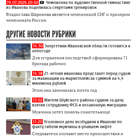
19.07.2026 20:02
Чемпионка по художественной гимнастике
из Иванова поделилась секретами тренировок
Владислава Шаронова является чемпионкой СНГ и призером
чемпионата России
ДРУГИЕ НОВОСТИ РУБРИКИ
14:30
Энергетики Ивановской области готовятся к
непогоде
Для устранения последствий сформирована 71
бригада рабочих
14:18
21-летняя ивановка предстанет перед судом
за махинации на маркетплейсах суммой на 4,4
миллиона рублей
Этим она занималась почти год
13:02
Жителя Шуйского района судили за дачу
взятки сотруднику ФСБ и незаконную миграцию
Мужчина хотел помочь сожительнице
11:20
Уголовное дело возбудили в Иванове по
факту гибели мужчины в упавшем лифте
Следователи изучают место происшествия и