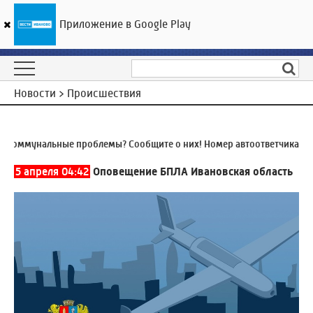
Приложение в Google Play
ГТРК «Ивтелерадио»
30
°C
07 августа 14:58
Новости > Происшествия
оммунальные проблемы? Сообщите о них! Номер автоответчика:
8 (4
5 апреля 04:42
Оповещение БПЛА Ивановская область