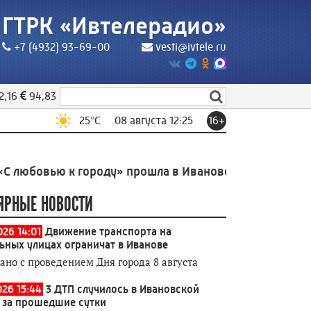
ГТРК «Ивтелерадио»
+7 (4932) 93-69-00
vesti@ivtele.ru
2,16
94,83
25
°C
08 августа 12:25
16+
ью к городу» прошла в Иванове
9:50
Оповещение БП
ЯРНЫЕ НОВОСТИ
026 14:01
Движение транспорта на
ьных улицах ограничат в Иванове
зано с проведением Дня города 8 августа
026 15:44
3 ДТП случилось в Ивановской
 за прошедшие сутки