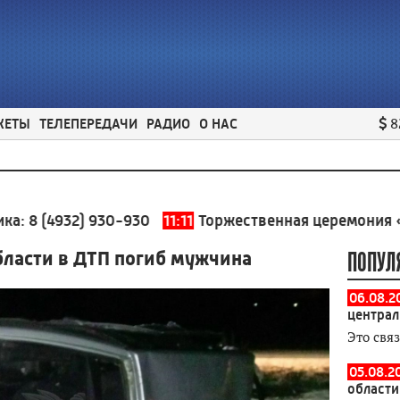
ЖЕТЫ
ТЕЛЕПЕРЕДАЧИ
РАДИО
О НАС
8
932) 930-930
11:11
Торжественная церемония «С любов
бласти в ДТП погиб мужчина
ПОПУЛ
06.08.2
централ
Это свя
05.08.2
области