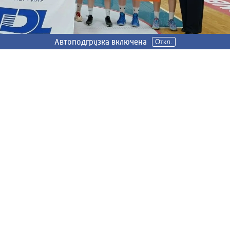
Автоподгрузка включена
Откл.
м» завоевали серебро чемпионата ЦФО. В выходные «фин
едив в первом матче хозяек площадки, игроков «Динамо-
 в поединок за золото. По его ходу они обыгрывали
», но удержать нужный счет им не удалось. Оранжево-чер
олистка команды Маргарита Осмулькевич вошла в
».
4