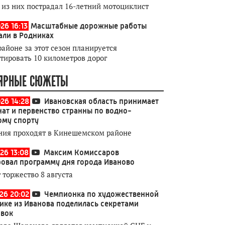
 из них пострадал 16-летний мотоциклист
26 16:13
Масштабные дорожные работы
али в Родниках
районе за этот сезон планируется
тировать 10 километров дорог
ЯРНЫЕ СЮЖЕТЫ
026 14:28
Ивановская область принимает
ат и первенство странны по водно-
ому спорту
ния проходят в Кинешемском районе
26 13:08
Максим Комиссаров
овал программу дня города Иваново
 торжество 8 августа
026 20:02
Чемпионка по художественной
ике из Иванова поделилась секретами
овок