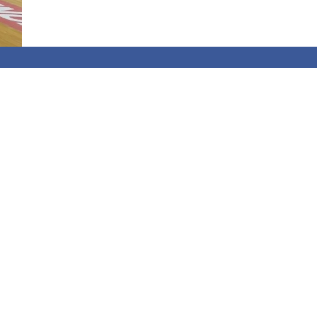
ал
ные
0