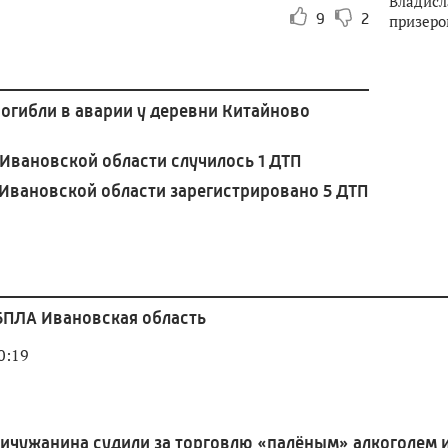
Владисл
9
2
призеро
погибли в аварии у деревни Китайново
Ивановской области случилось 1 ДТП
 Ивановской области зарегистрировано 5 ДТП
ПЛА Ивановская область
0:19
ичужанина судили за торговлю «палёным» алкоголем 