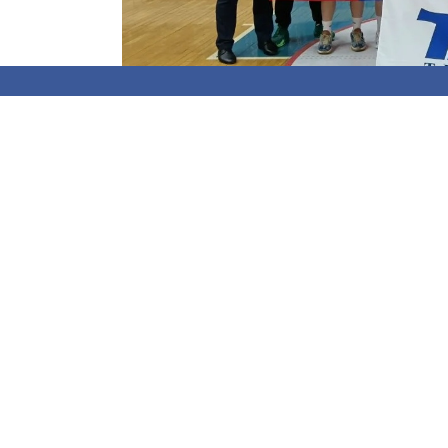
Баскетболистки ивановской «Энергии-Фар
четырех» турнира состоялся в Курске. Поб
Юниор» (66:56), молодые «тигрицы» вышли
воспитанниц подмосковной «Спарты энд К
уступили (64:71). По итогам игр баскетб
символическую сборную «финала четырех
ЧИТАЙТЕ ТАКЖЕ