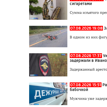
сигаретами
Сумма изъятого пре
07.08.2026 19:08
З
В одном из них фиг
07.08.2026 17:37
У
задержали в Иван
Задержанный аресто
07.08.2026 15:51
Ра
бабочкой
Мужчина уже задер