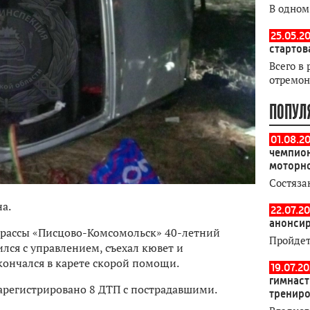
В одном
25.05.20
стартов
Всего в 
отремон
ПОПУЛ
01.08.2
чемпион
моторн
Состяза
на.
22.07.20
анонсир
трассы «Писцово-Комсомольск» 40-летний
Пройдет
лся с управлением, съехал кювет и
кончался в карете скорой помощи.
19.07.2
гимнаст
арегистрировано 8 ДТП с пострадавшими.
тренир