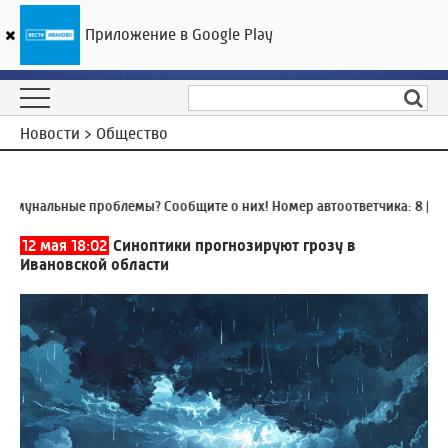
Приложение в Google Play
ГТРК «Ивтелерадио»
21
°C
07 августа 06:49
Новости > Общество
унальные проблемы? Сообщите о них! Номер автоответчика:
8 (4932
12 мая 18:02
Синоптики прогнозируют грозу в
Ивановской области