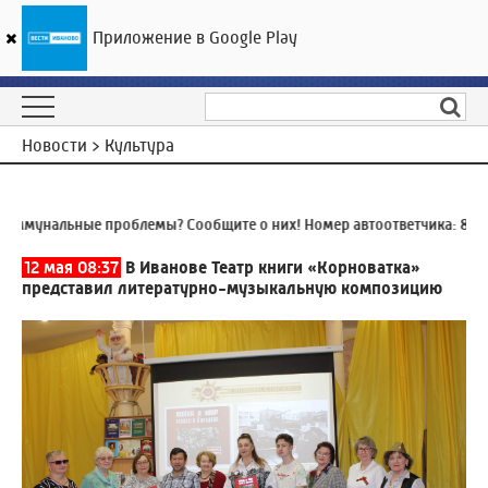
Приложение в Google Play
ГТРК «Ивтелерадио»
23
°C
08 августа 19:31
Новости > Культура
ммунальные проблемы? Сообщите о них! Номер автоответчика:
8 (493
12 мая 08:37
В Иванове Театр книги «Корноватка»
представил литературно-музыкальную композицию