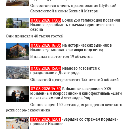
Он состоится в честь празднования Шуйской-
Смоленской иконы Божией Матери
07.08.2026 17:06
Более 250 теплоходов посетили
Ивановскую область с начала туристического
сезона
Они привезли 40 тысяч гостей
07.08.2026 16:05
На исторических зданиях в
Иванове установят красивую подсветку
В планах на этот год 19 объектов
07.08.2026 15:04
Иваново готовится к
празднованию Дня города
Областной центр отметит 155-летний юбилей
07.08.2026 14:50
В Иванове завершился XXV
юбилейный Всероссийский кинофестиваль «Дети
и сказка» имени Александра Роу
Он посвящен 120-летию дня рождения великого
режиссера-сказочника
07.08.2026 12:01
«Зарядка со стражем порядка»
прошла в Иванове