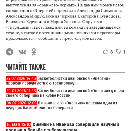
выступления за «оранжево-черных». На данный момент свои
соглашения с «Энергией» продлили Александра Сиямкина,
Александра Мищук, Ксения Чернова, Екатерина Кузнецова,
Елизавета Курушина и Мария Ушакова. С другими
«тигрицами», выступавшими за команду в завершившемся
сезоне, а также с потенциальными новичками переговоры
продолжаются, - сообщили в пресс-службе клуба.
8
1
ЧИТАЙТЕ ТАКЖЕ
27.07.2026 14:43
Баскетболистки ивановской «Энергии»
провели первую летнюю тренировку
24.07.2026 11:43
Баскетболистки ивановской «Энергии» узнали
своего соперника на Кубке России
04.07.2026 12:05
В ивановскую «Энергию» перешла одна из
ведущих баскетболисток Суперлиги
14 мая 15:10
Химики из Иванова совершили научный
прорыв в борьбе с туберкулезом