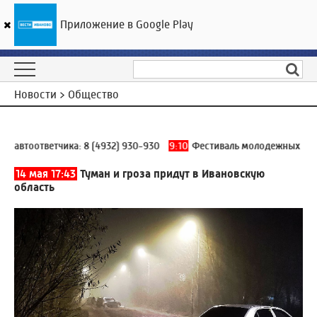
Приложение в Google Play
ГТРК «Ивтелерадио»
23
°C
06 августа 09:32
Новости > Общество
 автоответчика:
8 (4932) 930-930
9:10
Фестиваль молодежных культ
14 мая 17:43
Туман и гроза придут в Ивановскую
область