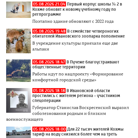
05.08.2026 21:04
Первый корпус школы № 2 в
Кохме обновят к новому учебному году по
регпрограмме
Поэтапно здание обновляют с 2022 года
05.08.2026 19:48
В семействе четвероногих
обитателей Ивановского зоопарка пополнение
В учреждение культуры приехали еще две
альпаки
05.08.2026 18:47
В Пучеже благоустраивают
общественные территории
Работы идут по нацпроекту «Формирование
комфортной городской среды»
05.08.2026 18:18
В Ивановской области
простились с жителем региона – участником
спецоперации
Губернатор Станислав Воскресенский выразил
соболезнования родным и близким
военнослужащего
05.08.2026 18:00
Для 22 тысяч жителей Кохмы
тариф на воду снизился более чем на треть