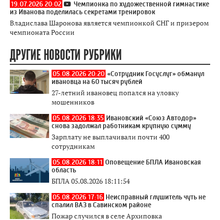
19.07.2026 20:02
Чемпионка по художественной гимнастике
из Иванова поделилась секретами тренировок
Владислава Шаронова является чемпионкой СНГ и призером
чемпионата России
ДРУГИЕ НОВОСТИ РУБРИКИ
05.08.2026 20:20
«Сотрудник Госуслуг» обманул
ивановца на 60 тысяч рублей
27-летний ивановец попался на уловку
мошенников
05.08.2026 18:35
Ивановский «Союз Автодор»
снова задолжал работникам крупную сумму
Зарплату не выплачивали почти 400
сотрудникам
05.08.2026 18:11
Оповещение БПЛА Ивановская
область
БПЛА 05.08.2026 18:11:54
05.08.2026 17:16
Неисправный глушитель чуть не
спалил ВАЗ в Савинском районе
Пожар случился в селе Архиповка