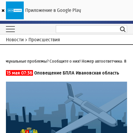
Приложение в Google Play
ГТРК «Ивтелерадио»
16
°C
06 августа 01:30
Новости > Происшествия
мунальные проблемы? Сообщите о них! Номер автоответчика:
8 (493
15 мая 07:36
Оповещение БПЛА Ивановская область