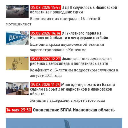
05.08.2026 15:44
3 ДТП случилось в Ивановской
области за прошедшие сутки
В одном из них пострадал 16-летний
мотоциклист
05.08.2026 14:14
У 17-летнего парня из
Ивановской области в лесу украли питбайк
Еще одна кража двухколёсной техники
зарегистрирована в Кинешме
05.08.2026 12:27
Ивановка столкнула чужого
ребёнка с велосипеда и поплатилась за это
Конфликт с 13-летним подростком случился в
августе 2024 года
05.08.2026 11:25
Многодетную мать из Казани
судили за сбыт 3 кг наркотиков в Ивановской
области
Женщину задержали в марте этого года
14 мая 23:50
Оповещение БПЛА Ивановская область