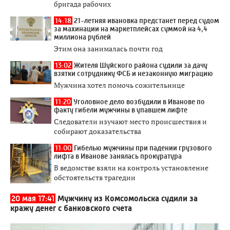
бригада рабочих
14:18
21-летняя ивановка предстанет перед судом
за махинации на маркетплейсах суммой на 4,4
миллиона рублей
Этим она занималась почти год
13:02
Жителя Шуйского района судили за дачу
взятки сотруднику ФСБ и незаконную миграцию
Мужчина хотел помочь сожительнице
11:20
Уголовное дело возбудили в Иванове по
факту гибели мужчины в упавшем лифте
Следователи изучают место происшествия и
собирают доказательства
11:00
Гибелью мужчины при падении грузового
лифта в Иванове занялась прокуратура
В ведомстве взяли на контроль установление
обстоятельств трагедии
20 мая 17:41
Мужчину из Комсомольска судили за
кражу денег с банковского счета