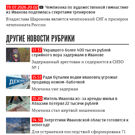
19.07.2026 20:02
Чемпионка по художественной гимнастике
из Иванова поделилась секретами тренировок
Владислава Шаронова является чемпионкой СНГ и призером
чемпионата России
ДРУГИЕ НОВОСТИ РУБРИКИ
17:37
Укравшего более 400 тысяч рублей
серийного вора задержали в Иванове
Задержанный арестован и содержится в СИЗО
№ 1
15:51
Ради бутылки водки ивановец угрожал
продавцу ножом-бабочкой
Мужчина уже задержан
15:20
Житель Иванова из-за аренды жилья в
Абхазии потерял 22 тысячи рублей
Мужчина стал жертвой мошенников
14:30
Энергетики Ивановской области готовятся к
непогоде
Для устранения последствий сформирована 71