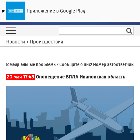
Приложение в Google Play
ГТРК «Ивтелерадио»
25
°C
07 августа 19:03
Новости > Происшествия
Коммунальные проблемы? Сообщите о них! Номер автоответчика:
8 (
20 мая 17:45
Оповещение БПЛА Ивановская область