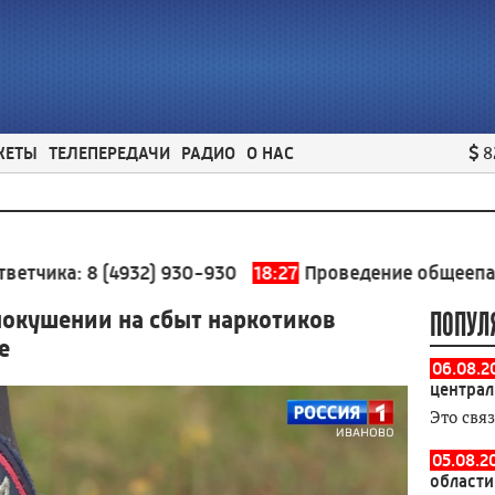
ЖЕТЫ
ТЕЛЕПЕРЕДАЧИ
РАДИО
О НАС
8
8 (4932) 930-930
18:27
Проведение общеепархиальног
окушении на сбыт наркотиков
ПОПУЛ
е
06.08.2
централ
Это свя
05.08.2
области