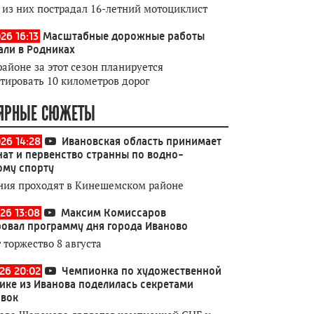
 из них пострадал 16-летний мотоциклист
26 16:13
Масштабные дорожные работы
али в Родниках
районе за этот сезон планируется
тировать 10 километров дорог
ЯРНЫЕ СЮЖЕТЫ
026 14:28
Ивановская область принимает
ат и первенство странны по водно-
ому спорту
ния проходят в Кинешемском районе
26 13:08
Максим Комиссаров
овал программу дня города Иваново
 торжество 8 августа
026 20:02
Чемпионка по художественной
ике из Иванова поделилась секретами
овок