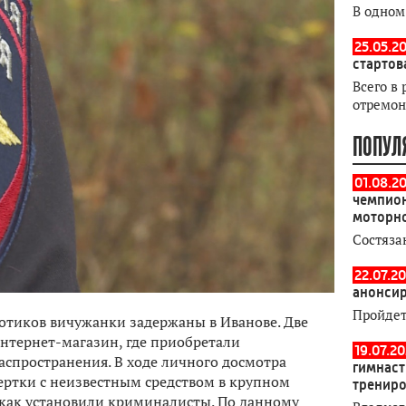
В одном
25.05.20
стартов
Всего в 
отремон
ПОПУЛ
01.08.2
чемпион
моторн
Состяза
22.07.20
анонсир
Пройдет
отиков вичужанки задержаны в Иванове. Две
нтернет-магазин, где приобретали
19.07.2
спространения. В ходе личного досмотра
гимнаст
ертки с неизвестным средством в крупном
тренир
 как установили криминалисты. По данному