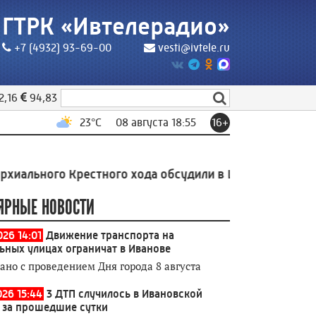
ГТРК «Ивтелерадио»
+7 (4932) 93-69-00
vesti@ivtele.ru
2,16
94,83
23
°C
08 августа 18:55
16+
о Крестного хода обсудили в Шуе
17:42
Проект «СЛОН
ЯРНЫЕ НОВОСТИ
026 14:01
Движение транспорта на
ьных улицах ограничат в Иванове
зано с проведением Дня города 8 августа
026 15:44
3 ДТП случилось в Ивановской
 за прошедшие сутки