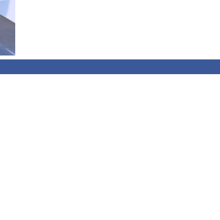
е за
то
10
ный