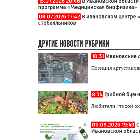
15.07.2026 20:46
В Ивановской области
программа «Медицинская биофизика»
08.07.2026 17:42
В ивановском центре 
стобалльников
ДРУГИЕ НОВОСТИ РУБРИКИ
10:31
Ивановские 
Позиция артустанов
8:34
Грибной бум 
Любители «тихой ох
06.08.2026 19:49
С
Ивановской област