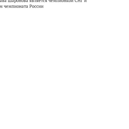
ава Шаронова является чемпионкой СНГ и
м чемпионата России