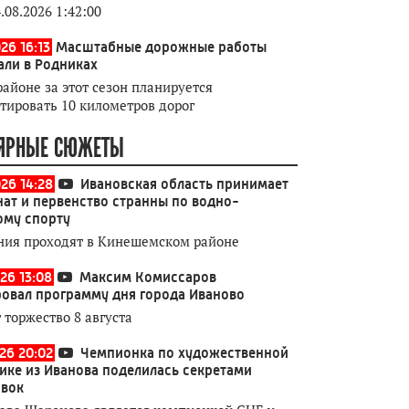
.08.2026 1:42:00
26 16:13
Масштабные дорожные работы
али в Родниках
районе за этот сезон планируется
тировать 10 километров дорог
ЯРНЫЕ СЮЖЕТЫ
026 14:28
Ивановская область принимает
ат и первенство странны по водно-
ому спорту
ния проходят в Кинешемском районе
26 13:08
Максим Комиссаров
овал программу дня города Иваново
 торжество 8 августа
026 20:02
Чемпионка по художественной
ике из Иванова поделилась секретами
овок