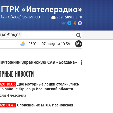
ГТРК «Ивтелерадио»
+7 (4932) 93-69-00
vesti@ivtele.ru
1,40
94,05
25
°C
07 августа 10:34
16+
или украинскую САУ «Богдана»
10:02
Лауреатами Общ
ЯРНЫЕ НОВОСТИ
026 10:06
Две моторные лодки столкнулись
е в районе Юрьевца Ивановской области
али 4 человека
026 01:42
Оповещение БПЛА Ивановская