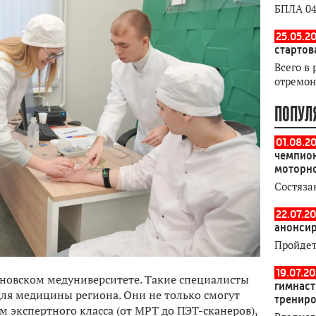
БПЛА 04
25.05.20
стартов
Всего в 
отремон
ПОПУЛ
01.08.2
чемпион
моторн
Состяза
22.07.20
анонсир
Пройдет
19.07.2
ановском медуниверситете. Такие специалисты
гимнаст
ля медицины региона. Они не только смогут
тренир
 экспертного класса (от МРТ до ПЭТ-сканеров),