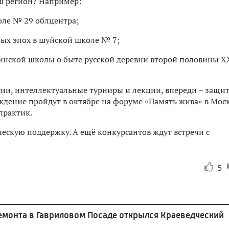
ш регион? Например:
оле № 29 облцентра;
ых эпох в шуйской школе № 7;
хинской школы о быте русской деревни второй половины Х
сии, интеллектуальные турниры и лекции, впереди – защи
ждение пройдут в октябре на форуме «Память жива» в Моск
практик.
ескую поддержку. А ещё конкурсантов ждут встречи с
5
емонта в Гавриловом Посаде открылся Краеведческий