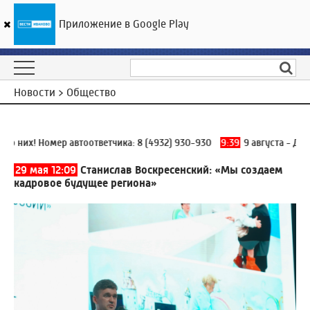
Приложение в Google Play
ГТРК «Ивтелерадио»
18
°C
09 августа 10:16
Новости > Общество
них! Номер автоответчика:
8 (4932) 930-930
9:39
9 августа - День
29 мая 12:09
Станислав Воскресенский: «Мы создаем
кадровое будущее региона»