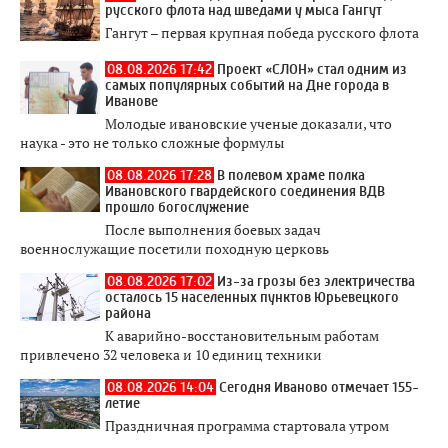
русского флота над шведами у мыса Гангут
Гангут – первая крупная победа русского флота
08.08.2026 17:42
Проект «СЛОН» стал одним из
самых популярных событий на Дне города в
Иванове
Молодые ивановские ученые доказали, что
наука - это не только сложные формулы
08.08.2026 17:28
В полевом храме полка
Ивановского гвардейского соединения ВДВ
прошло богослужение
После выполнения боевых задач
военнослужащие посетили походную церковь
08.08.2026 17:02
Из-за грозы без электричества
осталось 15 населенных пунктов Юрьевецкого
района
К аварийно-восстановительным работам
привлечено 32 человека и 10 единиц техники
08.08.2026 14:04
Сегодня Иваново отмечает 155-
летие
Праздничная программа стартовала утром