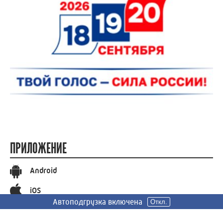
ПРИЛОЖЕНИЕ
Android
iOS
Автоподгрузка включена
Автоподгрузка включена
Автоподгрузка включена
Откл.
Откл.
Откл.
СОЦИАЛЬНЫЕ СЕТИ