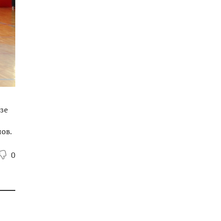
зе
ов.
0