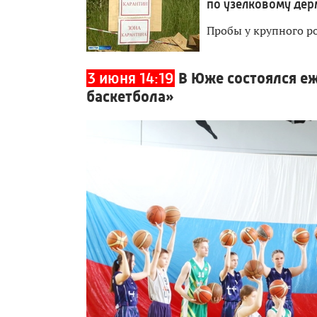
по узелковому дер
Пробы у крупного ро
3 июня 14:19
В Юже состоялся е
баскетбола»