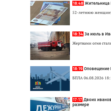
18:48
Жительница 
52-летнюю женщину
18:34
За июль в И
Жертвами огня стали
18:19
Оповещение 
БПЛА 06.08.2026 18:
17:17
Двоих иванов
размере