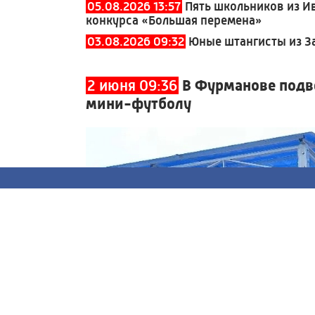
05.08.2026 13:57
Пять школьников из И
конкурса «Большая перемена»
03.08.2026 09:32
Юные штангисты из За
2 июня 09:36
В Фурманове подве
мини-футболу