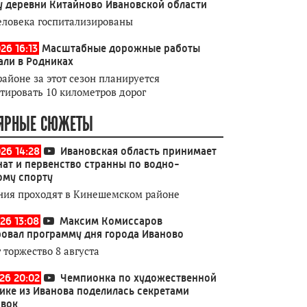
у деревни Китайново Ивановской области
еловека госпитализированы
26 16:13
Масштабные дорожные работы
али в Родниках
районе за этот сезон планируется
тировать 10 километров дорог
ЯРНЫЕ СЮЖЕТЫ
026 14:28
Ивановская область принимает
ат и первенство странны по водно-
ому спорту
ния проходят в Кинешемском районе
26 13:08
Максим Комиссаров
овал программу дня города Иваново
 торжество 8 августа
026 20:02
Чемпионка по художественной
ике из Иванова поделилась секретами
овок