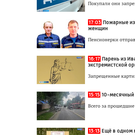
Покупали они запре
17:03
Пожарные из
женщин
Пенсионерки отправ
16:17
Парень из Ив
экстремистской ор
Запрещенные картин
15:15
10-месячный 
Всего за прошедшие
13:13
Ещё в одном 