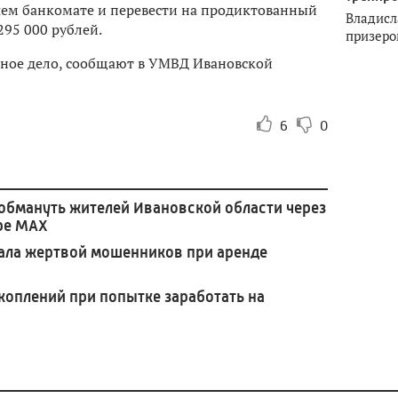
ем банкомате и перевести на продиктованный
Владисл
295 000 рублей.
призеро
вное дело, сообщают в УМВД Ивановской
6
0
бмануть жителей Ивановской области через
ре МАХ
ала жертвой мошенников при аренде
коплений при попытке заработать на