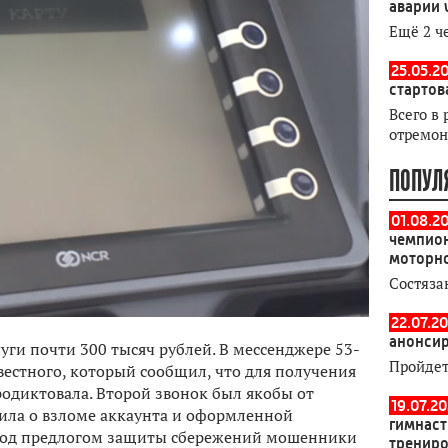
аварии 
Ещё 2 ч
25.05.20
стартов
Всего в 
отремон
ПОПУЛ
01.08.2
чемпион
моторн
Состяза
22.07.20
анонсир
уги почти 300 тысяч рублей. В мессенджере 53-
Пройдет
естного, который сообщил, что для получения
родиктовала. Второй звонок был якобы от
19.07.2
щила о взломе аккаунта и оформленной
гимнаст
 Под предлогом защиты сбережений мошенники
тренир