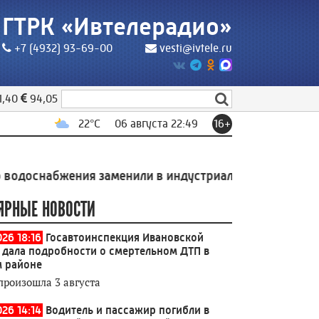
ГТРК «Ивтелерадио»
+7 (4932) 93-69-00
vesti@ivtele.ru
1,40
94,05
22
°C
06 августа 22:49
16+
бжения заменили в индустриальном парке Родники
19
ЯРНЫЕ НОВОСТИ
026 18:16
Госавтоинспекция Ивановской
 дала подробности о смертельном ДТП в
 районе
произошла 3 августа
026 14:14
Водитель и пассажир погибли в