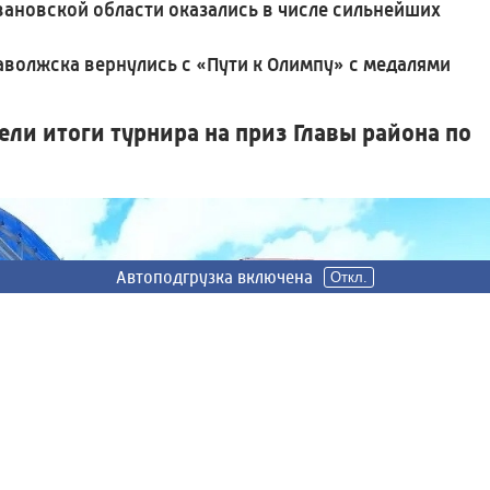
вановской области оказались в числе сильнейших
волжска вернулись с «Пути к Олимпу» с медалями
ли итоги турнира на приз Главы района по
Автоподгрузка включена
Автоподгрузка включена
Откл.
Откл.