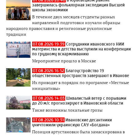
07.08.2026 20:40
В Юрьевецком районе
завершилась фольклорная экспедиция Высшей
школы экономики
В течение двух месяцев студенты разных
направлений подготовки изучали образцы
народного православия и религиозные рукописные
традиции
07.08.2026 19:39
Сотрудники ивановского НИИ
материнства и детства выступили на конференции
по грудному вскармливанию
Мероприятие прошло в Москве
07.08.2026 16:52
Благоустройство 19
общественных пространств завершают в Иванове
Их приводят в порядок по программе «Местные
инициативы»
07.08.2026 14:03
Шквалистый ветер с порывами
до 20 м/с прогнозируют в Ивановской области
Также возможны локальные грозы
07.08.2026 10:31
Ивановские десантники
уничтожили украинскую САУ «Богдана»
Позиция артустановки была замаскирована в