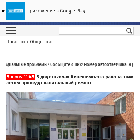
Приложение в Google Play
ГТРК «Ивтелерадио»
21
°C
08 августа 07:55
Новости > Общество
унальные проблемы? Сообщите о них! Номер автоответчика:
8 (4932
5 июня 11:46
В двух школах Кинешемского района этим
летом проведут капитальный ремонт