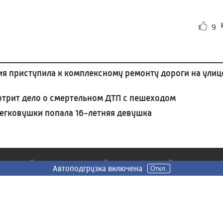
9
я приступила к комплексному ремонту дороги на улиц
отрит дело о смертельном ДТП с пешеходом
легковушки попала 16-летняя девушка
Сюжеты
Телепередачи
Радио
Автоподгрузка включена
Откл.
Все
Главное - верить
Подкасты
Общество
Наши шедевры
Вести FM
ЖКХ
1418 дней: Путь к
Радио России
Победе
Иваново
Происшествия