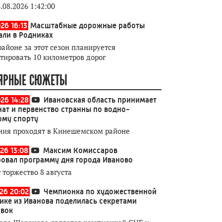
.08.2026 1:42:00
26 16:13
Масштабные дорожные работы
али в Родниках
районе за этот сезон планируется
тировать 10 километров дорог
ЯРНЫЕ СЮЖЕТЫ
026 14:28
Ивановская область принимает
ат и первенство странны по водно-
ому спорту
ния проходят в Кинешемском районе
26 13:08
Максим Комиссаров
овал программу дня города Иваново
 торжество 8 августа
026 20:02
Чемпионка по художественной
ике из Иванова поделилась секретами
овок