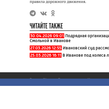
правила дорожного движения.
ЧИТАЙТЕ ТАКЖЕ
30.04.2026 09:01
Подрядная организаци
Смольной в Иванове
27.03.2026 12:55
Ивановский суд рассм
25.03.2026 16:11
В Иванове под колеса 
Россия 24
Вести
Новости
Иваново
Все
Все
Все
Интервью
Общество
Вести - Утро
Наши дороги
ЖКХ
Вести. События
Путешествуем
Происшествия
недели