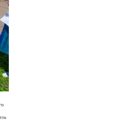
го
езь