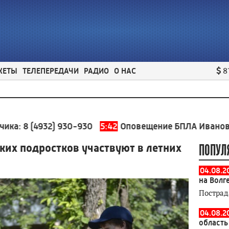
ЖЕТЫ
ТЕЛЕПЕРЕДАЧИ
РАДИО
О НАС
8
4932) 930-930
5:42
Оповещение БПЛА Ивановская обл
ких подростков участвуют в летних
ПОПУЛ
04.08.2
на Волг
Пострад
04.08.2
область