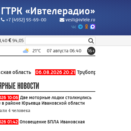
ГТРК «Ивтелерадио»
+7 (4932) 93-69-00
vesti@ivtele.ru
1,40
94,05
21
°C
07 августа 06:40
16+
асть
06.08.2026 20:21
Трубопровод холодного водосн
ЯРНЫЕ НОВОСТИ
026 10:06
Две моторные лодки столкнулись
е в районе Юрьевца Ивановской области
али 4 человека
026 01:42
Оповещение БПЛА Ивановская