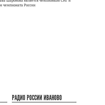
ава Шаронова является чемпионкой СНГ и
м чемпионата России
РАДИО РОССИИ ИВАНОВО