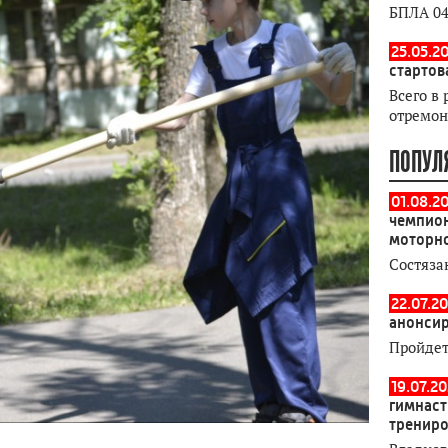
БПЛА 04
25.05.20
стартов
Всего в 
отремон
ПОПУЛ
01.08.2
чемпион
моторн
Состяза
22.07.20
анонсир
Пройдет
19.07.2
гимнаст
тренир