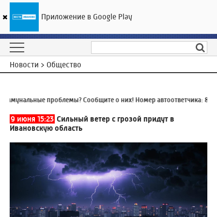
Приложение в Google Play
ГТРК «Ивтелерадио»
21
°C
09 августа 13:28
Новости > Общество
мунальные проблемы? Сообщите о них! Номер автоответчика:
8 (493
9 июня 15:23
Сильный ветер с грозой придут в
Ивановскую область