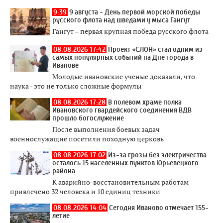
9:39
9 августа - День первой морской победы
русского флота над шведами у мыса Гангут
Гангут – первая крупная победа русского флота
08.08.2026 17:42
Проект «СЛОН» стал одним из
самых популярных событий на Дне города в
Иванове
Молодые ивановские ученые доказали, что
наука - это не только сложные формулы
08.08.2026 17:28
В полевом храме полка
Ивановского гвардейского соединения ВДВ
прошло богослужение
После выполнения боевых задач
военнослужащие посетили походную церковь
08.08.2026 17:02
Из-за грозы без электричества
осталось 15 населенных пунктов Юрьевецкого
района
К аварийно-восстановительным работам
привлечено 32 человека и 10 единиц техники
08.08.2026 14:04
Сегодня Иваново отмечает 155-
летие