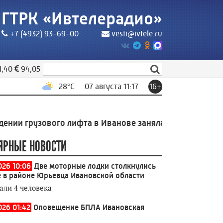
ГТРК «Ивтелерадио»
+7 (4932) 93-69-00
vesti@ivtele.ru
1,40
94,05
28
°C
07 августа 11:17
16+
зового лифта в Иванове занялась прокуратура
10:31
ЯРНЫЕ НОВОСТИ
026 10:06
Две моторные лодки столкнулись
е в районе Юрьевца Ивановской области
али 4 человека
026 01:42
Оповещение БПЛА Ивановская