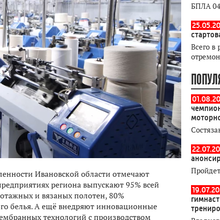
БПЛА 04
25.05.20
стартов
Всего в 
отремон
ПОПУЛ
01.08.2
чемпион
моторн
Состяза
22.07.20
анонсир
Пройдет
ленности Ивановской области отмечают
предприятиях региона выпускают 95% всей
19.07.2
отажных и вязаных полотен, 80%
гимнаст
го белья. А ещё внедряют инновационные
тренир
мембранных технологий с производством