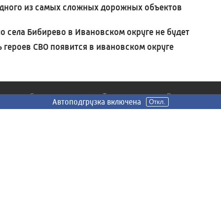
дного из самых сложных дорожных объектов
о села Бибирево в Ивановском округе не будет
 героев СВО появится в ивановском округе
Сюжеты
Телепередачи
Радио
Автоподгрузка включена
Откл.
Все
Главное - верить
Подкасты
Общество
Наши шедевры
Вести FM
ЖКХ
1418 дней: Путь к
Радио России
Победе
Иваново
Происшествия
Истории старого
Радио Маяк
Политика
Иванова
Иваново
Экономика
МоноАрт
Спорт
СВОи
Культура
О небесном и
земном
вскому
100 лет ивановскому
радио