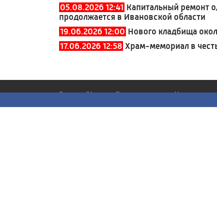
05.08.2026 12:41
Капитальный ремонт о
продолжается в Ивановской области
19.06.2026 12:00
Нового кладбища окол
17.06.2026 12:58
Храм-мемориал в честь
Россия 24
Вести
Новости
Иваново
Все
Все
Все
Интервью
Общество
Вести - Утро
Наши дороги
ЖКХ
Вести. События
Путешествуем
Происшествия
недели
вместе
Политика
Экономика
Экономика
Культура
Спорт
Права человека
Культура
Агровести
100 лет ивано
радио