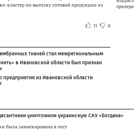
Владисл
эко-кластер по выпуску готовой продукции из
призеро
11
0
мембранных тканей стал межрегиональным
 нить» в Ивановской области был признан
и
о предприятия из Ивановской области
Ф
десантники уничтожили украинскую САУ «Богдана»
ки была замаскирована в лесу