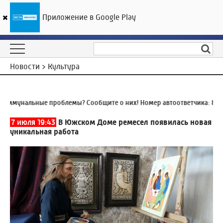
Приложение в Google Play
ГТРК «Ивтелерадио»
22
°C
09 августа 16:43
Новости > Культура
ммунальные проблемы? Сообщите о них! Номер автоответчика:
8 (49
7 июля 19:43
В Южском Доме ремесел появилась новая
уникальная работа