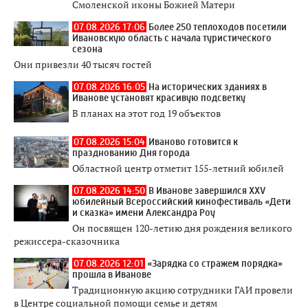
Смоленской иконы Божией Матери
07.08.2026 17:06
Более 250 теплоходов посетили
Ивановскую область с начала туристического
сезона
Они привезли 40 тысяч гостей
07.08.2026 16:05
На исторических зданиях в
Иванове установят красивую подсветку
В планах на этот год 19 объектов
07.08.2026 15:04
Иваново готовится к
празднованию Дня города
Областной центр отметит 155-летний юбилей
07.08.2026 14:50
В Иванове завершился XXV
юбилейный Всероссийский кинофестиваль «Дети
и сказка» имени Александра Роу
Он посвящен 120-летию дня рождения великого
режиссера-сказочника
07.08.2026 12:01
«Зарядка со стражем порядка»
прошла в Иванове
Традиционную акцию сотрудники ГАИ провели
в Центре социальной помощи семье и детям