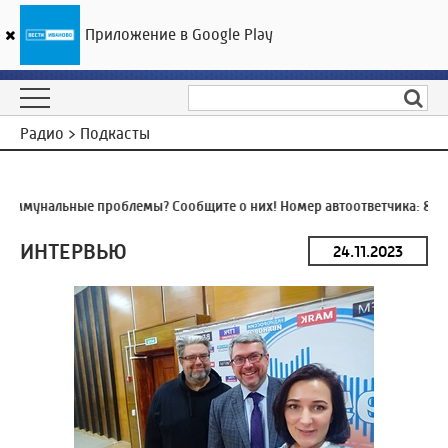
Приложение в Google Play
ГТРК «Ивтелерадио»
19
°C
07 августа 03:45
Радио > Подкасты
оммунальные проблемы? Сообщите о них! Номер автоответчика:
8 (4
ИНТЕРВЬЮ