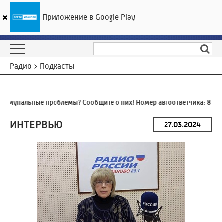
Приложение в Google Play
ГТРК «Ивтелерадио»
26
°C
07 августа 09:31
Радио > Подкасты
ммунальные проблемы? Сообщите о них! Номер автоответчика:
8 (49
ИНТЕРВЬЮ