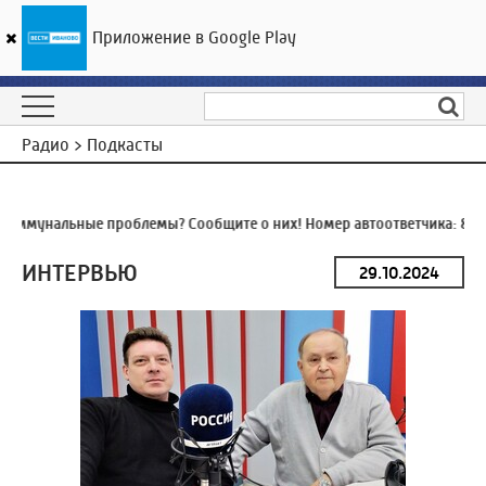
Приложение в Google Play
ГТРК «Ивтелерадио»
18
°C
09 августа 08:32
Радио > Подкасты
оммунальные проблемы? Сообщите о них! Номер автоответчика:
8 (4
ИНТЕРВЬЮ