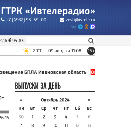
ГТРК «Ивтелерадио»
+7 (4932) 93-69-00
vesti@ivtele.ru
2,16
94,83
20
°C
09 августа 11:08
16+
щение БПЛА Ивановская область
08.08.2026 20:07
Оп
ВЫПУСКИ ЗА ДЕНЬ
о-
«
Октябрь 2024
»
Пн
Вт
Ср
Чт
Пт
Сб
Вс
30
1
2
3
4
5
6
26:15
7
8
9
10
11
12
13