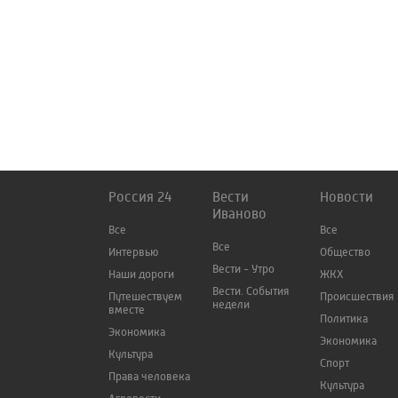
Россия 24
Вести
Новости
Иваново
Все
Все
Все
Интервью
Общество
Вести - Утро
Наши дороги
ЖКХ
Вести. События
Путешествуем
Происшествия
недели
вместе
Политика
Экономика
Экономика
Культура
Спорт
Права человека
Культура