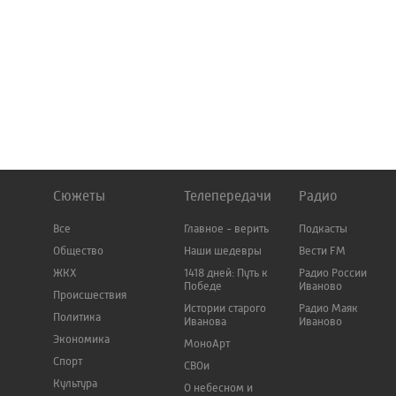
Сюжеты
Телепередачи
Радио
Все
Главное - верить
Подкасты
Общество
Наши шедевры
Вести FM
ЖКХ
1418 дней: Путь к
Радио России
Победе
Иваново
Происшествия
Истории старого
Радио Маяк
Политика
Иванова
Иваново
Экономика
МоноАрт
Спорт
СВОи
Культура
О небесном и