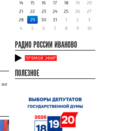
14
15
16
17
18
19
20
21
22
23
24
25
26
27
28
29
30
31
1
2
3
4
5
6
7
8
9
10
РАДИО РОССИИ ИВАНОВО
ПРЯМОЙ ЭФИР
ПОЛЕЗНОЕ
к же