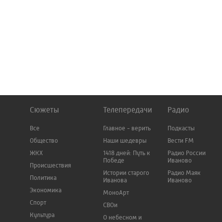
Сюжеты
Телепередачи
Радио
Все
Главное - верить
Подкасты
Общество
Наши шедевры
Вести FM
ЖКХ
1418 дней: Путь к
Радио России
Победе
Иваново
Происшествия
Истории старого
Радио Маяк
Политика
Иванова
Иваново
Экономика
МоноАрт
Спорт
СВОи
Культура
О небесном и