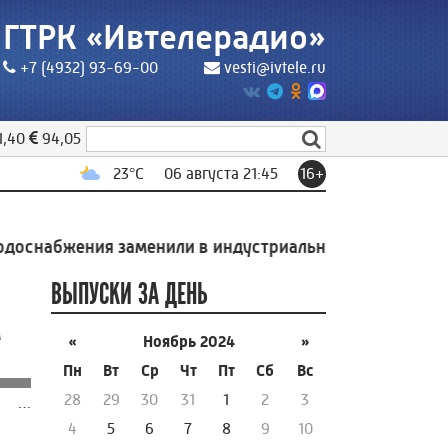
ГТРК «Ивтелерадио»
+7 (4932) 93-69-00
vesti@ivtele.ru
1,40
94,05
23
°C
06 августа 21:45
16+
снабжения заменили в индустриальном парке Родники
ВЫПУСКИ ЗА ДЕНЬ
м
«
Ноябрь 2024
»
Пн
Вт
Ср
Чт
Пт
Сб
Вс
28
29
30
31
1
2
3
…
4
5
6
7
8
9
10