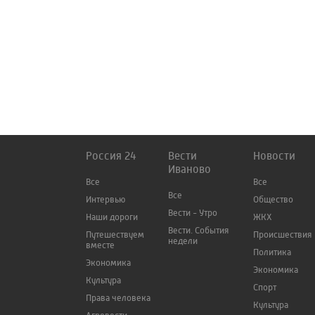
Россия 24
Вести
Новости
Иваново
Все
Все
Все
Интервью
Общество
Вести - Утро
Наши дороги
ЖКХ
Вести. События
Путешествуем
Происшествия
недели
вместе
Политика
Экономика
Экономика
Культура
Спорт
Права человека
Культура