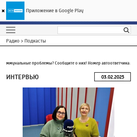
Приложение в Google Play
ГТРК «Ивтелерадио»
22
°C
09 августа 12:36
Радио > Подкасты
оммунальные проблемы? Сообщите о них! Номер автоответчика:
8 (4
ИНТЕРВЬЮ