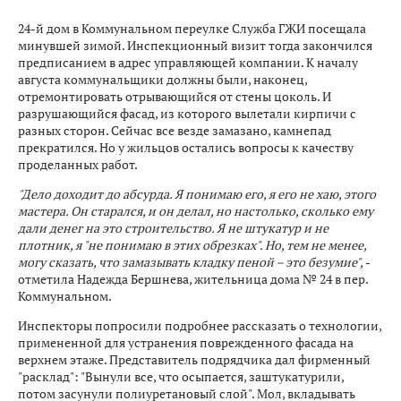
24-й дом в Коммунальном переулке Служба ГЖИ посещала
минувшей зимой. Инспекционный визит тогда закончился
предписанием в адрес управляющей компании. К началу
августа коммунальщики должны были, наконец,
отремонтировать отрывающийся от стены цоколь. И
разрушающийся фасад, из которого вылетали кирпичи с
разных сторон. Сейчас все везде замазано, камнепад
прекратился. Но у жильцов остались вопросы к качеству
проделанных работ.
"Дело доходит до абсурда. Я понимаю его, я его не хаю, этого
мастера. Он старался, и он делал, но настолько, сколько ему
дали денег на это строительство. Я не штукатур и не
плотник, я "не понимаю в этих обрезках". Но, тем не менее,
могу сказать, что замазывать кладку пеной – это безумие",
-
отметила Надежда Бершнева, жительница дома № 24 в пер.
Коммунальном.
Инспекторы попросили подробнее рассказать о технологии,
примененной для устранения поврежденного фасада на
верхнем этаже. Представитель подрядчика дал фирменный
"расклад": "Вынули все, что осыпается, заштукатурили,
потом засунули полиуретановый слой". Мол, вкладывать