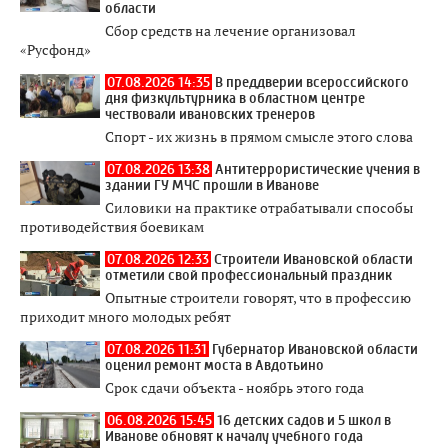
области
Сбор средств на лечение организовал
«Русфонд»
07.08.2026 14:35
В преддверии всероссийского
дня физкультурника в областном центре
чествовали ивановских тренеров
Спорт - их жизнь в прямом смысле этого слова
07.08.2026 13:38
Антитеррористические учения в
здании ГУ МЧС прошли в Иванове
Силовики на практике отрабатывали способы
противодействия боевикам
07.08.2026 12:33
Строители Ивановской области
отметили свой профессиональный праздник
Опытные строители говорят, что в профессию
приходит много молодых ребят
07.08.2026 11:31
Губернатор Ивановской области
оценил ремонт моста в Авдотьино
Срок сдачи объекта - ноябрь этого года
06.08.2026 15:45
16 детских садов и 5 школ в
Иванове обновят к началу учебного года