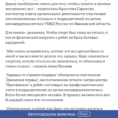
форму необходимо иметь для того, чтобы служить в органах
внутренних дел",
- поделилась Кристина Саркисян,
инспектор отдела организации деятельности участковых
уполномоченных полиции и подразделений по делам
несовершеннолетних УМВД России по Ивановской области.
Для начала - разминка. Чтобы спорт был лишь на пользу, и
после физической нагрузки у ребят не было болевых
ощущений.
"Мне очень понравилось, потому что все друзья были со
мной и мы все вместе делали эту зарядку. Надо заниматься
спортом, потому что если не заниматься, то обленишься
очень сильно",
- сказала Анна Мусаева
"Зарядка со стражем порядка" объединила участников
"Движения первых", воспитанников летнего лагеря центра
"Притяжение" и ребят, состоящих на профилактическом
учете в подразделениях по делам несовершеннолетних.
Всего более пятидесяти человек. В процесс включились все.
И каждый узнал что-то полезное.
"Определенно, я приму как факт, что не нужно касаться
пятками - бегать на носках. Это я запомню обязательно",
-
Автоподгрузка включена
Автоподгрузка включена
Автоподгрузка включена
Автоподгрузка включена
Автоподгрузка включена
Автоподгрузка включена
Автоподгрузка включена
Автоподгрузка включена
Откл.
Откл.
Откл.
Откл.
Откл.
Откл.
Откл.
Откл.