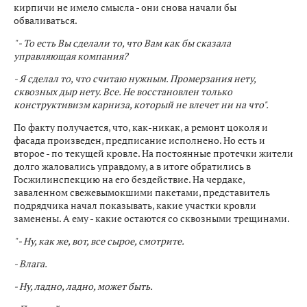
кирпичи не имело смысла - они снова начали бы
обваливаться.
" - То есть Вы сделали то, что Вам как бы сказала
управляющая компания?
- Я сделал то, что считаю нужным. Промерзания нету,
сквозных дыр нету. Все. Не восстановлен только
конструктивизм карниза, который не влечет ни на что".
По факту получается, что, как-никак, а ремонт цоколя и
фасада произведен, предписание исполнено. Но есть и
второе - по текущей кровле. На постоянные протечки жители
долго жаловались управдому, а в итоге обратились в
Госжилинспекцию на его бездействие. На чердаке,
заваленном свежевымокшими пакетами, представитель
подрядчика начал показывать, какие участки кровли
заменены. А ему - какие остаются со сквозными трещинами.
" - Ну, как же, вот, все сырое, смотрите.
- Влага.
- Ну, ладно, ладно, может быть.