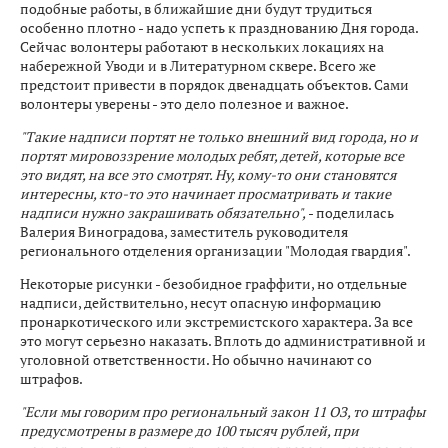
подобные работы, в ближайшие дни будут трудиться
особенно плотно - надо успеть к празднованию Дня города.
Сейчас волонтеры работают в нескольких локациях на
набережной Уводи и в Литературном сквере. Всего же
предстоит привести в порядок двенадцать объектов. Сами
волонтеры уверены - это дело полезное и важное.
"Такие надписи портят не только внешний вид города, но и
портят мировоззрение молодых ребят, детей, которые все
это видят, на все это смотрят. Ну, кому-то они становятся
интересны, кто-то это начинает просматривать и такие
надписи нужно закрашивать обязательно",
- поделилась
Валерия Виноградова, заместитель руководителя
регионального отделения организации "Молодая гвардия".
Некоторые рисунки - безобидное граффити, но отдельные
надписи, действительно, несут опасную информацию
пронаркотического или экстремистского характера. За все
это могут серьезно наказать. Вплоть до административной и
уголовной ответственности. Но обычно начинают со
штрафов.
"Если мы говорим про региональный закон 11 ОЗ, то штрафы
предусмотрены в размере до 100 тысяч рублей, при