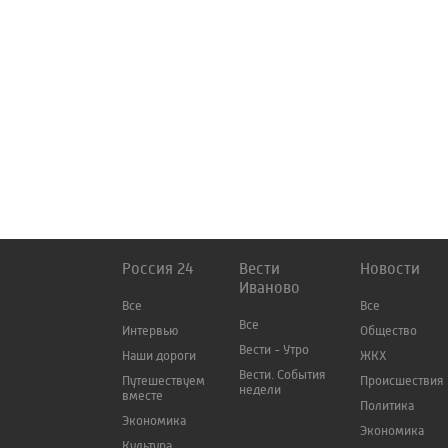
Россия 24
Вести
Новости
Иваново
Все
Все
Все
Интервью
Общество
Вести - Утро
Наши дороги
ЖКХ
Вести. События
Путешествуем
Происшествия
недели
вместе
Политика
Экономика
Экономика
Культура