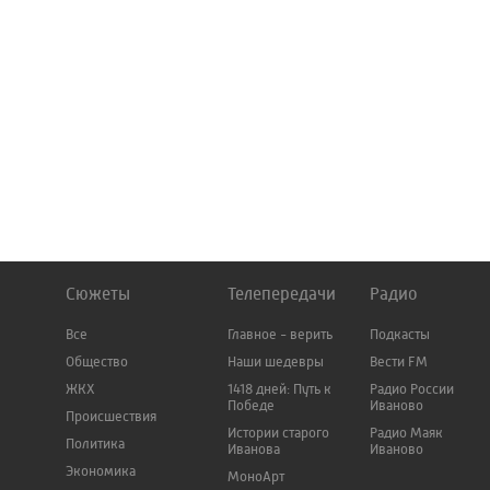
Сюжеты
Телепередачи
Радио
Все
Главное - верить
Подкасты
Общество
Наши шедевры
Вести FM
ЖКХ
1418 дней: Путь к
Радио России
Победе
Иваново
Происшествия
Истории старого
Радио Маяк
Политика
Иванова
Иваново
Экономика
МоноАрт