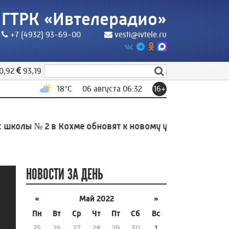
ГТРК «Ивтелерадио»
+7 (4932) 93-69-00
vesti@ivtele.ru
0,92
93,19
18
°C
06 августа 06:32
16+
олы № 2 в Кохме обновят к новому учебному году по 
НОВОСТИ ЗА ДЕНЬ
«
Май 2022
»
Пн
Вт
Ср
Чт
Пт
Сб
Вс
25
26
27
28
29
30
1