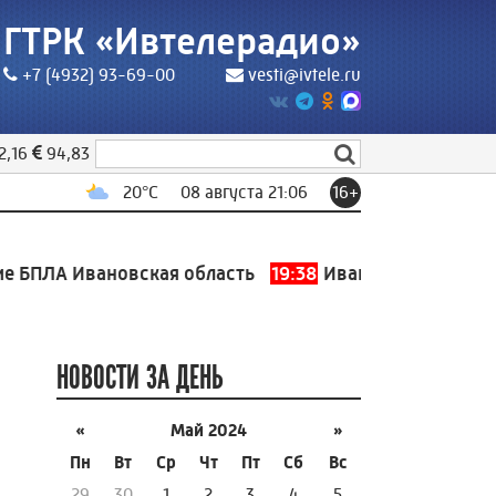
ГТРК «Ивтелерадио»
+7 (4932) 93-69-00
vesti@ivtele.ru
2,16
94,83
20
°C
08 августа 21:06
16+
ПЛА Ивановская область
19:38
Ивановский музыкальн
НОВОСТИ ЗА ДЕНЬ
«
Май 2024
»
Пн
Вт
Ср
Чт
Пт
Сб
Вс
29
30
1
2
3
4
5