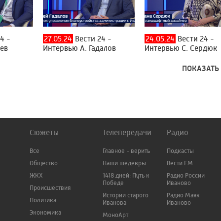
4 -
27.05.24
Вести 24 -
24.05.24
Вести 24 -
иев
Интервью А. Гадалов
Интервью С. Сердюк
ПОКАЗАТЬ
Сюжеты
Телепередачи
Радио
Все
Главное - верить
Подкасты
Общество
Наши шедевры
Вести FM
ЖКХ
1418 дней: Путь к
Радио России
Победе
Иваново
Происшествия
Истории старого
Радио Маяк
Политика
Иванова
Иваново
Экономика
МоноАрт