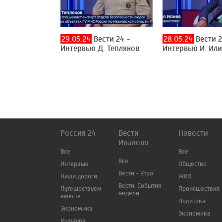
29.05.24
Вести 24 -
28.05.24
Вести 2
Интервью Д. Тепляков
Интервью И. Ил
Россия 24
Вести
Новости
Иваново
Все
Все
Все
Интервью
Общество
Вести - Утро
Наши дороги
ЖКХ
Вести. События
Путешествуем
Происшествия
недели
вместе
Политика
Экономика
Экономика
Культура