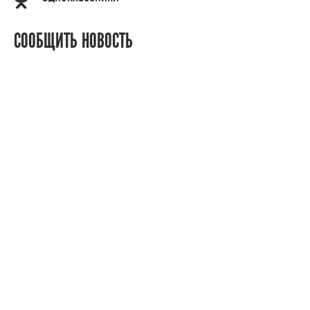
СООБЩИТЬ НОВОСТЬ
Знаете что-то, чего не знаем мы? Сообщите, и мы
постараемся об этом рассказать! Спасибо за ваше
участие!
СООБЩИТЬ НОВОСТЬ
Россия 24
Вести Иваново
Новости
Сюжеты
Телепередачи
Радио
О нас