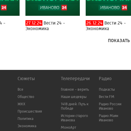
4 -
27.12.24
Вести 24 -
26.12.24
Вести 24 -
Экономика
Экономика
ПОКАЗАТЬ
Сюжеты
Телепередачи
Радио
Все
Главное - верить
Подкасты
Общество
Наши шедевры
Вести FM
ЖКХ
1418 дней: Путь к
Радио России
Победе
Иваново
Происшествия
Истории старого
Радио Маяк
Политика
Иванова
Иваново
Экономика
МоноАрт