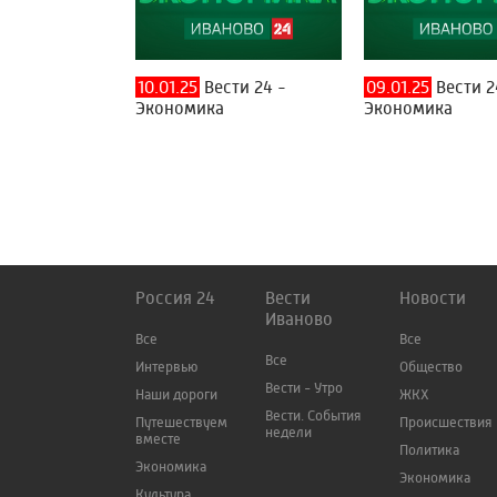
10.01.25
Вести 24 -
09.01.25
Вести 2
Экономика
Экономика
Россия 24
Вести
Новости
Иваново
Все
Все
Все
Интервью
Общество
Вести - Утро
Наши дороги
ЖКХ
Вести. События
Путешествуем
Происшествия
недели
вместе
Политика
Экономика
Экономика
Культура