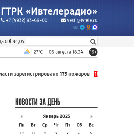
ГТРК «Ивтелерадио»
+7 (4932) 93-69-00
vesti@ivtele.ru
1,40
94,05
27
°C
06 августа 18:34
16+
ти зарегистрировано 175 пожаров
18:19
Оповещение Б
НОВОСТИ ЗА ДЕНЬ
«
Январь 2025
»
Пн
Вт
Ср
Чт
Пт
Сб
Вс
30
31
1
2
3
4
5