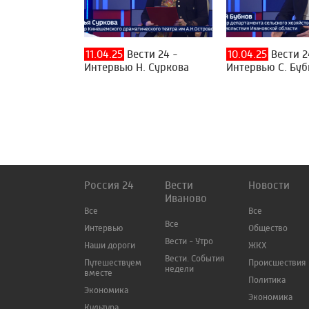
11.04.25
Вести 24 -
10.04.25
Вести 2
Интервью Н. Суркова
Интервью С. Бу
Россия 24
Вести
Новости
Иваново
Все
Все
Все
Интервью
Общество
Вести - Утро
Наши дороги
ЖКХ
Вести. События
Путешествуем
Происшествия
недели
вместе
Политика
Экономика
Экономика
Культура