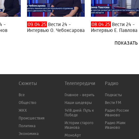
4 -
09.04.25
Вести 24 -
08.04.25
Вести 24 -
бнов
Интервью О. Чебоксарова
Интервью Е. Павлова
ПОКАЗАТЬ
Сюжеты
Телепередачи
Радио
Все
Главное - верить
Подкасты
Общество
Наши шедевры
Вести FM
ЖКХ
1418 дней: Путь к
Радио России
Победе
Иваново
Происшествия
Истории старого
Радио Маяк
Политика
Иванова
Иваново
Экономика
МоноАрт