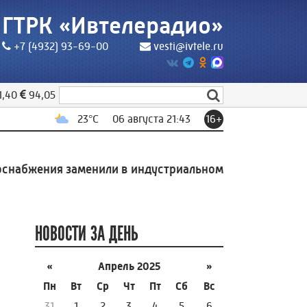
ГТРК «Ивтелерадио»
+7 (4932) 93-69-00
vesti@ivtele.ru
1,40
94,05
23
°C
06 августа 21:43
16+
абжения заменили в индустриальном парке Родники
1
НОВОСТИ ЗА ДЕНЬ
«
Апрель 2025
»
Пн
Вт
Ср
Чт
Пт
Сб
Вс
31
1
2
3
4
5
6