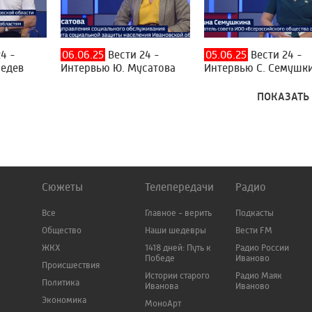
4 -
06.06.25
Вести 24 -
05.06.25
Вести 24 -
бедев
Интервью Ю. Мусатова
Интервью С. Семушк
ПОКАЗАТЬ
Сюжеты
Телепередачи
Радио
Все
Главное - верить
Подкасты
Общество
Наши шедевры
Вести FM
ЖКХ
1418 дней: Путь к
Радио России
Победе
Иваново
Происшествия
Истории старого
Радио Маяк
Политика
Иванова
Иваново
Экономика
МоноАрт