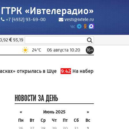
ГТРК «Ивтелерадио»
+7 (4932) 93-69-00
vesti@ivtele.ru
0,92
93,19
24
°C
06 августа 10:20
16+
ах» открылась в Шуе
9:42
На набережной Уводи в Ива
НОВОСТИ ЗА ДЕНЬ
«
Июнь 2025
»
Пн
Вт
Ср
Чт
Пт
Сб
Вс
26
27
28
29
30
31
1