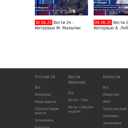
10.06.25
Вести 24 -
09.06.25
Вести 2
Интервью М. Малыгин
Интервью А. Ле
Россия 24
Вести
Новости
Иваново
Все
Все
Все
Интервью
Общество
Вести - Утро
Наши дороги
ЖКХ
Вести. События
Путешествуем
Происшествия
недели
вместе
Политика
Экономика
Экономика
Культура