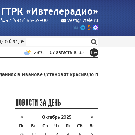
ГТРК «Ивтелерадио»
+7 (4932) 93-69-00
vesti@ivtele.ru
1,40
94,05
28
°C
07 августа 16:35
16+
иях в Иванове установят красивую подсветку
15:51
Ра
НОВОСТИ ЗА ДЕНЬ
«
Октябрь 2025
»
Пн
Вт
Ср
Чт
Пт
Сб
Вс
29
30
1
2
3
4
5