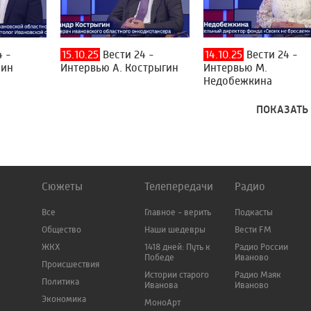
4 -
15.10.25
Вести 24 -
14.10.25
Вести 24 -
нин
Интервью А. Кострыгин
Интервью М.
Недобежкина
ПОКАЗАТЬ
Сюжеты
Телепередачи
Радио
Все
Главное - верить
Подкасты
Общество
Наши шедевры
Вести FM
ЖКХ
1418 дней: Путь к
Радио России
Победе
Иваново
Происшествия
Истории старого
Радио Маяк
Политика
Иванова
Иваново
Экономика
МоноАрт