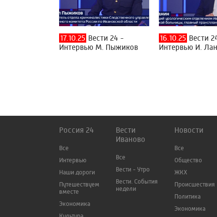
17.10.25
Вести 24 -
16.10.25
Вести 2
Интервью М. Пыжиков
Интервью И. Ла
Россия 24
Вести
Новости
Иваново
Все
Все
Все
Интервью
Общество
Вести - Утро
Наши дороги
ЖКХ
Вести. События
Путешествуем
Происшествия
недели
вместе
Политика
Экономика
Экономика
Культура