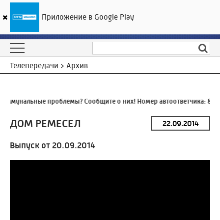
Приложение в Google Play
ГТРК «Ивтелерадио»
26
°C
06 августа 11:18
Телепередачи > Архив
оммунальные проблемы? Сообщите о них! Номер автоответчика:
8 (4
ДОМ РЕМЕСЕЛ
Выпуск от 20.09.2014