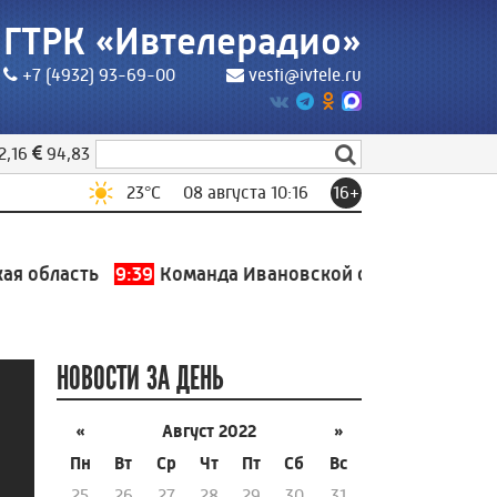
ГТРК «Ивтелерадио»
+7 (4932) 93-69-00
vesti@ivtele.ru
2,16
94,83
23
°C
08 августа 10:16
16+
область
9:39
Команда Ивановской области завоевала
НОВОСТИ ЗА ДЕНЬ
«
Август 2022
»
Пн
Вт
Ср
Чт
Пт
Сб
Вс
25
26
27
28
29
30
31