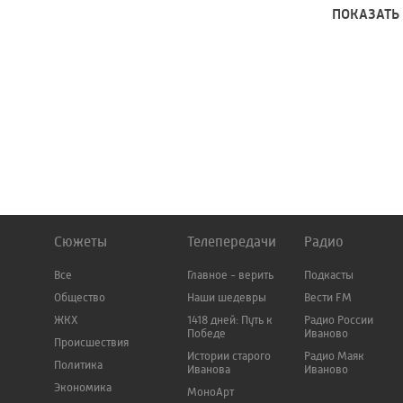
ПОКАЗАТЬ
Сюжеты
Телепередачи
Радио
Все
Главное - верить
Подкасты
Общество
Наши шедевры
Вести FM
ЖКХ
1418 дней: Путь к
Радио России
Победе
Иваново
Происшествия
Истории старого
Радио Маяк
Политика
Иванова
Иваново
Экономика
МоноАрт