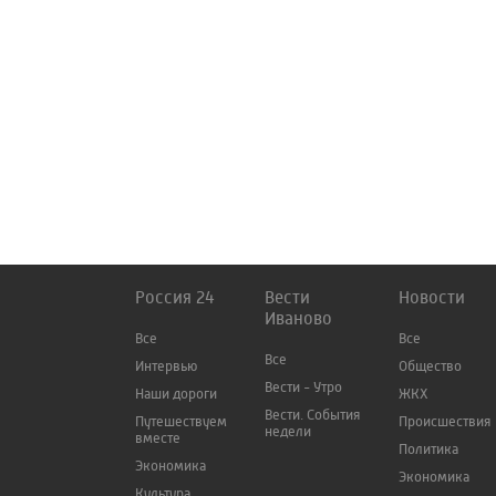
Россия 24
Вести
Новости
Иваново
Все
Все
Все
Интервью
Общество
Вести - Утро
Наши дороги
ЖКХ
Вести. События
Путешествуем
Происшествия
недели
вместе
Политика
Экономика
Экономика
Культура