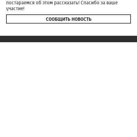
постараемся об этом рассказать! Спасибо за ваше
участие!
СООБЩИТЬ НОВОСТЬ
Россия 24
Вести Иваново
Новости
Сюжеты
Телепередачи
Радио
О нас