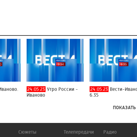
Иваново.
24.05.23
Утро России -
24.05.23
Вести-Ивано
Иваново
6.35
ПОКАЗАТЬ
Сюжеты
Телепередачи
Радио