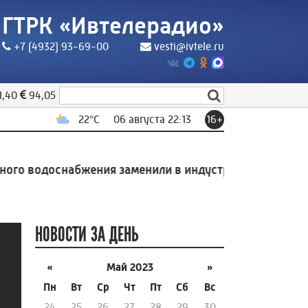
ГТРК «Ивтелерадио»
+7 (4932) 93-69-00
vesti@ivtele.ru
1,40
94,05
22
°C
06 августа 22:13
16+
 водоснабжения заменили в индустриальном парке Ро
НОВОСТИ ЗА ДЕНЬ
«
Май 2023
»
Пн
Вт
Ср
Чт
Пт
Сб
Вс
24
25
26
27
28
29
30