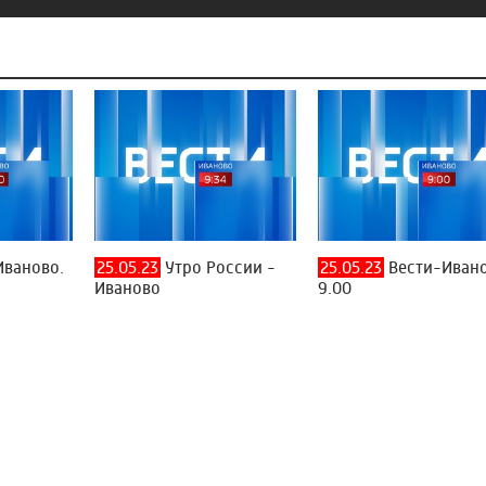
Иваново.
25.05.23
Утро России -
25.05.23
Вести-Ивано
Иваново
9.00