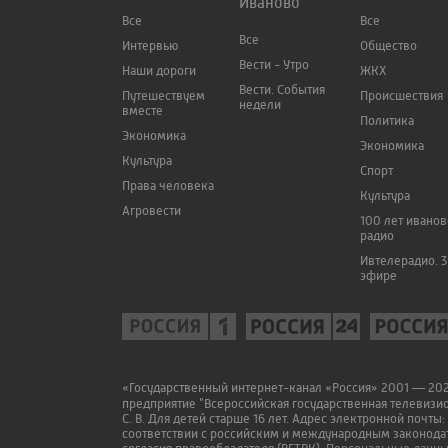
Иваново
Все
Все
Все
Интервью
Общество
Вести - Утро
Наши дороги
ЖКХ
Вести. События
Путешествуем
Происшествия
недели
вместе
Политика
Экономика
Экономика
Культура
Спорт
Права человека
Культура
Агровести
100 лет ивано
радио
Ивтелерадио. 3
эфире
«Государственный интернет-канал «Россия» 2001 — 2022
предприятие "Всероссийская государственная телевизи
С. В. Для детей старше 16 лет. Адрес электронной почты:
соответствии с российским и международным законодат