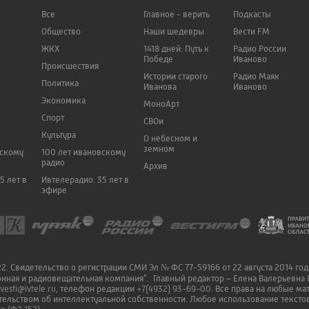
Все
Главное - верить
Подкасты
Общество
Наши шедевры
Вести FM
ЖКХ
1418 дней: Путь к
Радио России
Победе
Иваново
Происшествия
Истории старого
Радио Маяк
Политика
Иванова
Иваново
Экономика
МоноАрт
Спорт
СВОи
Культура
О небесном и
земном
вскому
100 лет ивановскому
радио
Архив
5 лет в
Ивтелерадио. 35 лет в
эфире
. Свидетельство о регистрации СМИ Эл № ФС 77-59166 от 22 августа 2014 го
онная и радиовещательная компания". Главный редактор – Елена Валерьевна 
vesti@ivtele.ru
, телефон редакции
+7(4932) 93-69-00
. Все права на любые м
ельством об интеллектуальной собственности. Любое использование текстов