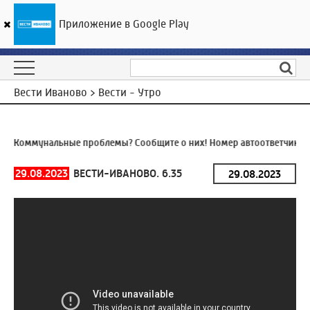
Приложение в Google Play
ГТРК «Ивтелерадио»
16
°C
06 августа 01:32
Вести Иваново > Вести - Утро
Я
Коммунальные проблемы? Сообщите о них! Номер автоответчика:
8
29.08.2023
ВЕСТИ-ИВАНОВО. 6.35